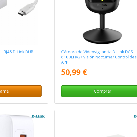
- RJ45 D-Link DUB-
Cámara de Videovigilancia D-Link DCS-
6100LHV2/ Visión Nocturna/ Control de
APP
50,99 €
same
Comprar