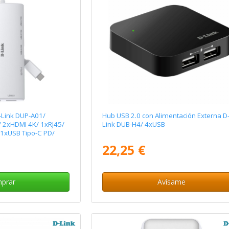
-Link DUP-A01/
Hub USB 2.0 con Alimentación Externa D
 2xHDMI 4K/ 1xRJ45/
Link DUB-H4/ 4xUSB
 1xUSB Tipo-C PD/
22,25 €
prar
Avísame