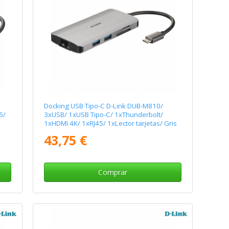
Docking USB Tipo-C D-Link DUB-M810/
5/
3xUSB/ 1xUSB Tipo-C/ 1xThunderbolt/
1xHDMI 4K/ 1xRJ45/ 1xLector tarjetas/ Gris
43,75 €
Comprar