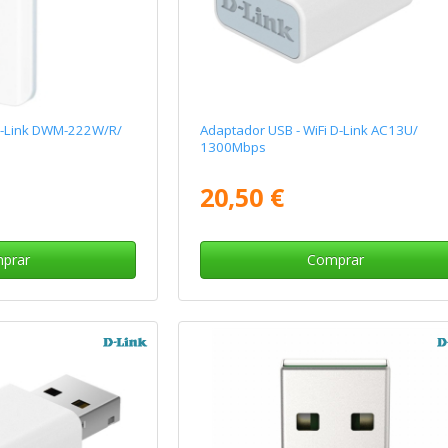
D-Link DWM-222W/R/
Adaptador USB - WiFi D-Link AC13U/
1300Mbps
20,50 €
prar
Comprar