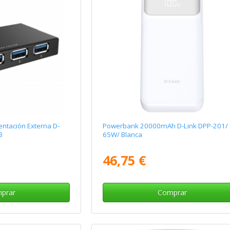
entación Externa D-
Powerbank 20000mAh D-Link DPP-201/
B
65W/ Blanca
46,75 €
prar
Comprar