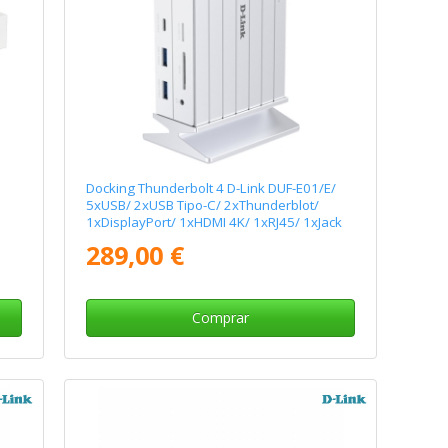
Docking Thunderbolt 4 D-Link DUF-E01/E/
5xUSB/ 2xUSB Tipo-C/ 2xThunderblot/
1xDisplayPort/ 1xHDMI 4K/ 1xRJ45/ 1xJack
3.5/ 1xLector de Tarjetas/ Blanco
289,00 €
Comprar