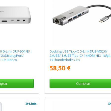
.0 D-Link DUF-901/E/
Docking USB Tipo-C D-Link DUB-M520/
 2xDisplayPort/
2xUSB/ 1xUSB Tipo-C/ 1xHDMI 4K/ 1xRJ4
 PD/ Blanco
1xThunderbolt/ Gris
58,50 €
prar
Comprar