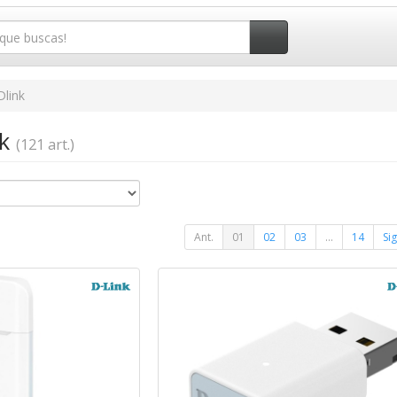
Dlink
nk
(121 art.)
Ant.
01
02
03
...
14
Sig