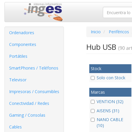
Inicio
Periféricos
Ordenadores
Componentes
Hub USB
(90 art
Portátiles
SmartPhones / Teléfonos
Stock
Solo con Stock
Televisor
Impresoras / Consumibles
Marcas
VENTION (32)
Conectividad / Redes
AISENS (31)
Gaming / Consolas
NANO CABLE
(10)
Cables