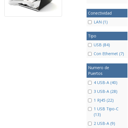
Conectividad
LAN (1)
Tipo
USB (84)
Con Ethernet (7)
Numero de
Puertos
4 USB-A (40)
3 USB-A (28)
1 RJ45 (22)
1 USB Tipo-C
(13)
2 USB-A (9)