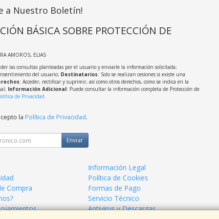
e a Nuestro Boletín!
CIÓN BÁSICA SOBRE PROTECCIÓN DE
IRA AMOROS, ELIAS
der las consultas planteadas por el usuario y enviarle la información solicitada;
onsentimiento del usuario;
Destinatarios
: Solo se realizan cesiones si existe una
rechos
: Acceder, rectificar y suprimir, así como otros derechos, como se indica en la
nal;
Información Adicional
: Puede consultar la información completa de Protección de
olítica de Privacidad
.
acepto la
Política de Privacidad
.
Enviar
Información Legal
cidad
Política de Cookies
de Compra
Formas de Pago
mos?
Servicio Técnico
lojamientos
Antivirus y Descargas