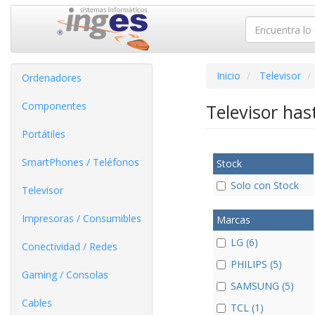
Inicio
Televisor
Ordenadores
Componentes
Televisor ha
Portátiles
SmartPhones / Teléfonos
Stock
Solo con Stock
Televisor
Impresoras / Consumibles
Marcas
LG (6)
Conectividad / Redes
PHILIPS (5)
Gaming / Consolas
SAMSUNG (5)
Cables
TCL (1)