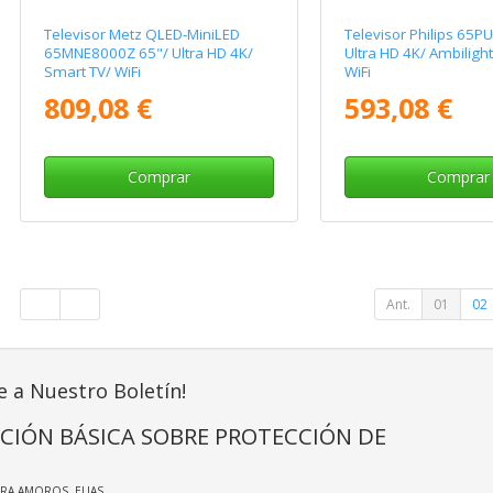
Televisor Metz QLED-MiniLED
Televisor Philips 65P
65MNE8000Z 65"/ Ultra HD 4K/
Ultra HD 4K/ Ambiligh
Smart TV/ WiFi
WiFi
809,08 €
593,08 €
Comprar
Comprar
Ant.
01
02
e a Nuestro Boletín!
CIÓN BÁSICA SOBRE PROTECCIÓN DE
IRA AMOROS, ELIAS