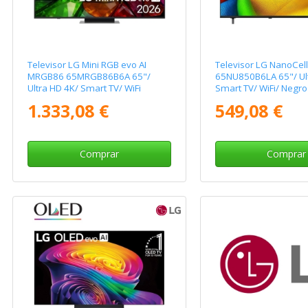
Televisor LG Mini RGB evo AI
Televisor LG NanoCell
MRGB86 65MRGB86B6A 65"/
65NU850B6LA 65"/ Ult
Ultra HD 4K/ Smart TV/ WiFi
Smart TV/ WiFi/ Negro
1.333,08 €
549,08 €
Comprar
Comprar