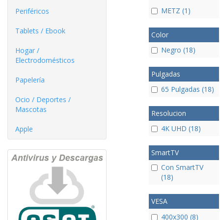
METZ (1)
Periféricos
Tablets / Ebook
Color
Negro (18)
Hogar /
Electrodomésticos
Pulgadas
Papelería
65 Pulgadas (18)
Ocio / Deportes /
Mascotas
Resolucion
4K UHD (18)
Apple
SmartTV
Con SmartTV
(18)
VESA
400x300 (8)