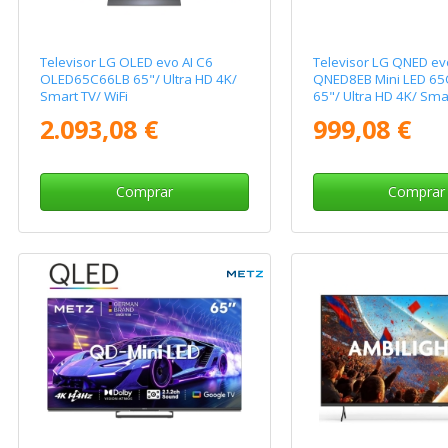
Televisor LG OLED evo AI C6
Televisor LG QNED ev
OLED65C66LB 65"/ Ultra HD 4K/
QNED8EB Mini LED 6
Smart TV/ WiFi
65"/ Ultra HD 4K/ Smar
2.093,08 €
999,08 €
Comprar
Comprar