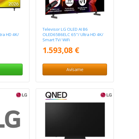
Televisor LG OLED AI B6
ra HD 4K/
OLED65B6ELC 65"/ Ultra HD 4K/
Smart TV/ WiFi
1.593,08 €
Avísame