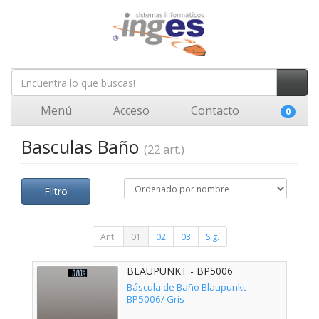
Menú
Acceso
Contacto
0
Basculas Baño
(22 art.)
Filtro
Ant.
01
02
03
Sig.
BLAUPUNKT - BP5006
Báscula de Baño Blaupunkt
BP5006/ Gris