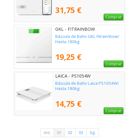
31,75 €
Comprar
GKL - FITRAINBOW
Báscula de Baño GKL Fitraimbow/
Hasta 180kg
19,25 €
Comprar
LAICA - PS1054W
Báscula de Baño Laica PS1054W/
Hasta 180kg
14,75 €
Comprar
Ant.
01
02
03
Sig.