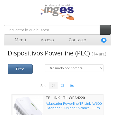
Menú
Acceso
Contacto
0
Dispositivos Powerline (PLC)
(14 art.)
Filtro
Ant.
01
02
Sig.
TP-LINK - TL-WPA4220
Adaptador Powerline TP-Link AV600
Extender 600Mbps/ Alcance 300m