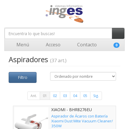
Menú
Acceso
Contacto
0
Aspiradores
(37 art.)
Filtro
Ant.
01
02
03
04
05
Sig.
XIAOMI - BHR8276EU
Aspirador de Ácaros con Batería
Xiaomi Dust Mite Vacuum Cleaner/
350W