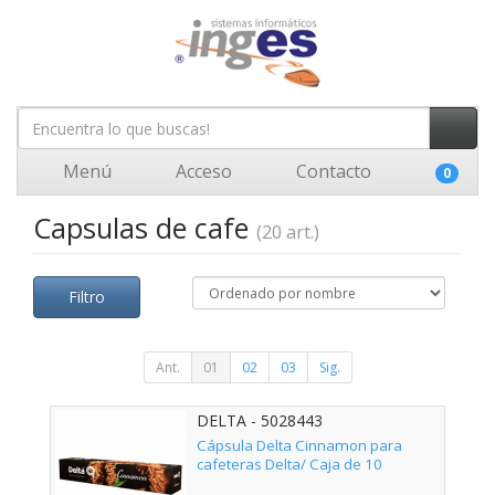
Menú
Acceso
Contacto
0
Capsulas de cafe
(20 art.)
Filtro
Ant.
01
02
03
Sig.
DELTA - 5028443
Cápsula Delta Cinnamon para
cafeteras Delta/ Caja de 10