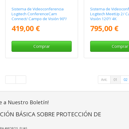
Sistema de Videoconferencia
Sistema de Videoconf
Logitech ConferenceCam
Logitech MeetUp 2/ 
Connect/ Campo de Visión 90º/
Visión 120º/ 4K
Full HD
419,00 €
795,00 €
Comprar
Comprar
Ant.
01
02
e a Nuestro Boletín!
CIÓN BÁSICA SOBRE PROTECCIÓN DE
IRA AMOROS, ELIAS