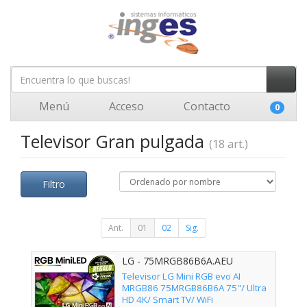
Menú
Acceso
Contacto
0
Televisor Gran pulgada
(18 art.)
Filtro
Ant.
01
02
Sig.
LG - 75MRGB86B6A.AEU
Televisor LG Mini RGB evo AI
MRGB86 75MRGB86B6A 75"/ Ultra
HD 4K/ Smart TV/ WiFi