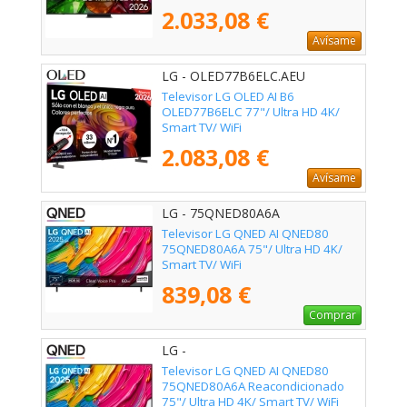
2.033,08 €
Avísame
LG - OLED77B6ELC.AEU
Televisor LG OLED AI B6
OLED77B6ELC 77"/ Ultra HD 4K/
Smart TV/ WiFi
2.083,08 €
Avísame
LG - 75QNED80A6A
Televisor LG QNED AI QNED80
75QNED80A6A 75"/ Ultra HD 4K/
Smart TV/ WiFi
839,08 €
Comprar
LG -
Televisor LG QNED AI QNED80
75QNED80A6A Reacondicionado
75"/ Ultra HD 4K/ Smart TV/ WiFi