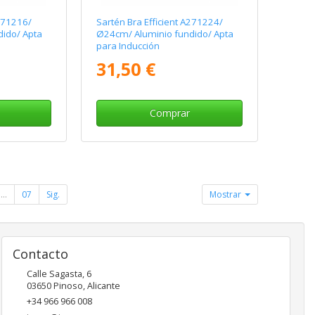
A271216/
Sartén Bra Efficient A271224/
ido/ Apta
Ø24cm/ Aluminio fundido/ Apta
para Inducción
31,50 €
Comprar
...
07
Sig.
Mostrar
Contacto
Calle Sagasta, 6
03650
Pinoso
,
Alicante
+34 966 966 008