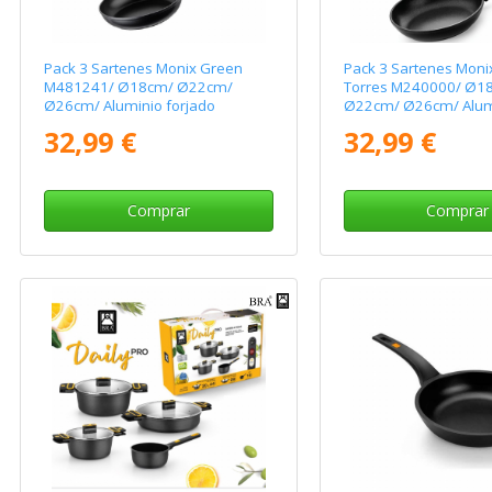
Pack 3 Sartenes Monix Green
Pack 3 Sartenes Mon
M481241/ Ø18cm/ Ø22cm/
Torres M240000/ Ø1
Ø26cm/ Aluminio forjado
Ø22cm/ Ø26cm/ Alum
forjado/ Apta para In
32,99 €
32,99 €
Comprar
Comprar