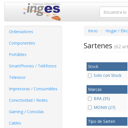
Inicio
Hogar / Ele
Ordenadores
Componentes
Sartenes
(62 art
Portátiles
SmartPhones / Teléfonos
Stock
Solo con Stock
Televisor
Impresoras / Consumibles
Marcas
BRA (35)
Conectividad / Redes
MONIX (27)
Gaming / Consolas
Tipo de Sarten
Cables