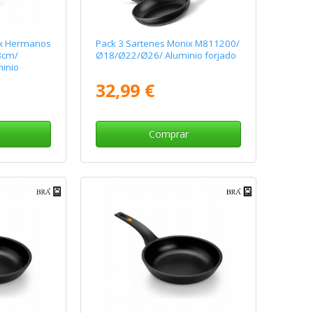
ix Hermanos
Pack 3 Sartenes Monix M811200/
8cm/
Ø18/Ø22/Ø26/ Aluminio forjado
inio
ducción
32,99 €
Comprar