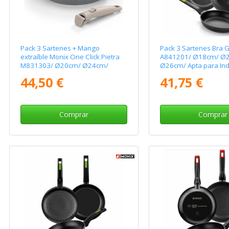
Pack 3 Sartenes + Mango
Pack 3 Sartenes Bra 
extraíble Monix One Click Pietra
A841201/ Ø18cm/ Ø
M831303/ Ø20cm/ Ø24cm/
Ø26cm/ Apta para Ind
Ø26cm/ Aluminio forjado/ Apta
44,50 €
41,75 €
para Inducción
Comprar
Comprar