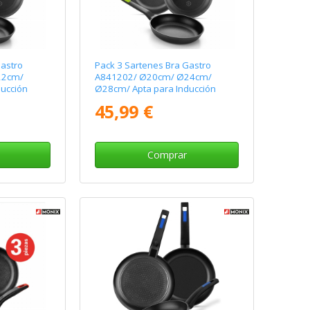
Gastro
Pack 3 Sartenes Bra Gastro
22cm/
A841202/ Ø20cm/ Ø24cm/
ucción
Ø28cm/ Apta para Inducción
45,99 €
Comprar