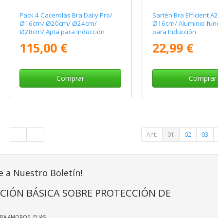
Pack 4 Cacerolas Bra Daily Pro/
Sartén Bra Efficient 
Ø16cm/ Ø20cm/ Ø24cm/
Ø16cm/ Aluminio fund
Ø28cm/ Apta para Inducción
para Inducción
115,00 €
22,99 €
Comprar
Comprar
Ant.
01
02
03
e a Nuestro Boletín!
CIÓN BÁSICA SOBRE PROTECCIÓN DE
IRA AMOROS, ELIAS