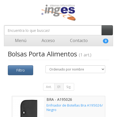
Menú
Acceso
Contacto
0
Bolsas Porta Alimentos
(1 art.)
Filtro
Ant.
01
Sig.
BRA - A195026
Enfriador de Botellas Bra A195026/
Negro