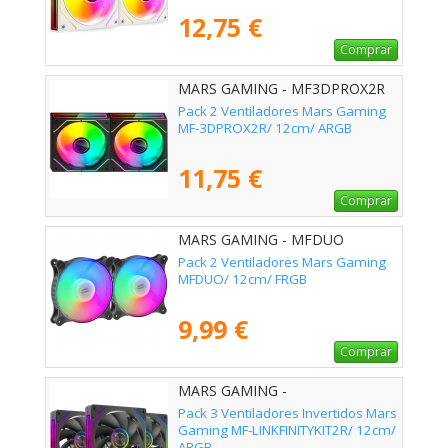
12,75 €
Comprar
MARS GAMING - MF3DPROX2R
Pack 2 Ventiladores Mars Gaming
MF-3DPROX2R/ 12cm/ ARGB
11,75 €
Comprar
MARS GAMING - MFDUO
Pack 2 Ventiladores Mars Gaming
MFDUO/ 12cm/ FRGB
9,99 €
Comprar
MARS GAMING -
MFLINKFINITYKIT2R
Pack 3 Ventiladores Invertidos Mars
Gaming MF-LINKFINITYKIT2R/ 12cm/
ARGB