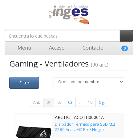
Menú
Acceso
Contacto
0
Gaming - Ventiladores
(90 art.)
Filtro
Ant.
01
02
03
...
10
Sig.
ARCTIC - ACOTH00001A
Disipador Térmico para SSD M.2
2280 Arctic M2 Pro/ Negro