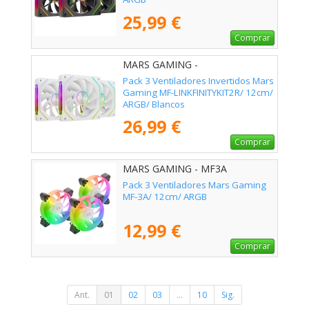
25,99 €
Comprar
MARS GAMING -
MFLINKFINITYKIT2RW
Pack 3 Ventiladores Invertidos Mars
Gaming MF-LINKFINITYKIT2R/ 12cm/
ARGB/ Blancos
26,99 €
Comprar
MARS GAMING - MF3A
Pack 3 Ventiladores Mars Gaming
MF-3A/ 12cm/ ARGB
12,99 €
Comprar
Ant.
01
02
03
...
10
Sig.