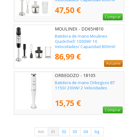
Incluye Varillas, Picadora y Vaso
47,50 €
Medidor
Comprar
MOULINEX - DD65H810
Batidora de mano Moulinex
Quickchef/ 1000W/ 10
Velocidades/ Capacidad 800ml/
Incluye Varillas, Picadora, Pasapuré
86,99 €
y Vaso Medidor
Avísame
ORBEGOZO - 18105
Batidora de mano Orbegozo BT
1150/ 200W/ 2 Velocidades
15,75 €
Comprar
Ant.
01
02
03
04
Sig.