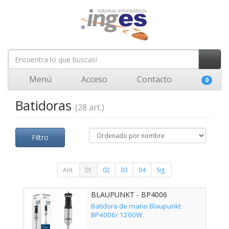
Menú
Acceso
Contacto
0
Batidoras
(28 art.)
Filtro
Ant.
01
02
03
04
Sig.
BLAUPUNKT - BP4006
Batidora de mano Blaupunkt
BP4006/ 1200W