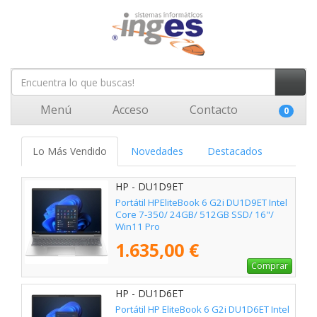
Menú
Acceso
Contacto
0
Lo Más Vendido
Novedades
Destacados
HP - DU1D9ET
Portátil HPEliteBook 6 G2i DU1D9ET Intel
Core 7-350/ 24GB/ 512GB SSD/ 16"/
Win11 Pro
1.635,00 €
Comprar
HP - DU1D6ET
Portátil HP EliteBook 6 G2i DU1D6ET Intel