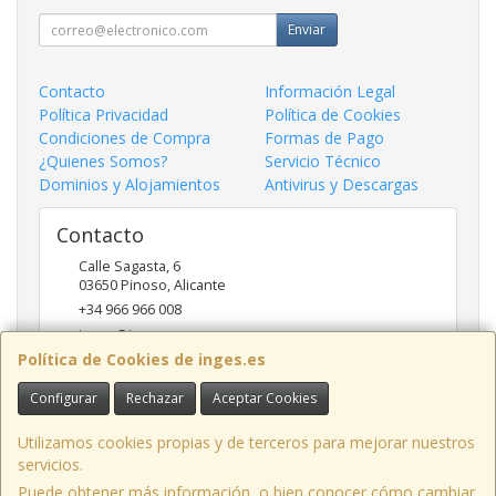
Enviar
Contacto
Información Legal
Política Privacidad
Política de Cookies
Condiciones de Compra
Formas de Pago
¿Quienes Somos?
Servicio Técnico
Dominios y Alojamientos
Antivirus y Descargas
Contacto
Calle Sagasta, 6
03650
Pinoso
,
Alicante
+34 966 966 008
inges@inges.es
Política de Cookies de inges.es
Configurar
Rechazar
Aceptar Cookies
Horario
9:00h - 14:00h y 17:00h - 19:30h
Utilizamos cookies propias y de terceros para mejorar nuestros
servicios.
Puede obtener más información, o bien conocer cómo cambiar