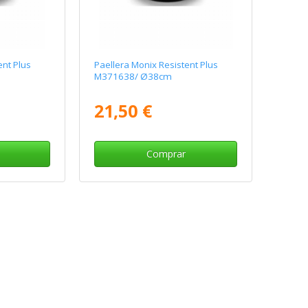
ent Plus
Paellera Monix Resistent Plus
M371638/ Ø38cm
21,50 €
Comprar