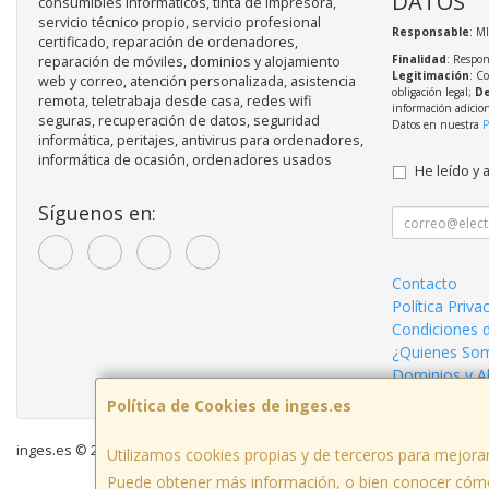
DATOS
consumibles informáticos, tinta de impresora,
servicio técnico propio, servicio profesional
Responsable
: M
certificado, reparación de ordenadores,
Finalidad
: Respon
reparación de móviles, dominios y alojamiento
Legitimación
: C
web y correo, atención personalizada, asistencia
obligación legal;
De
remota, teletrabaja desde casa, redes wifi
información adicio
seguras, recuperación de datos, seguridad
Datos en nuestra
P
informática, peritajes, antivirus para ordenadores,
informática de ocasión, ordenadores usados
He leído y 
Síguenos en:
Contacto
Política Priva
Condiciones 
¿Quienes So
Dominios y A
Política de Cookies de inges.es
inges.es © 2026
Utilizamos cookies propias y de terceros para mejorar
Puede obtener más información, o bien conocer cómo