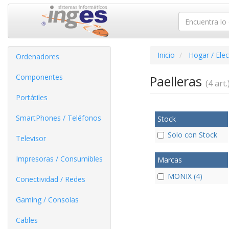
Inicio
Hogar / Ele
Ordenadores
Componentes
Paelleras
(4 art.
Portátiles
SmartPhones / Teléfonos
Stock
Solo con Stock
Televisor
Impresoras / Consumibles
Marcas
MONIX (4)
Conectividad / Redes
Gaming / Consolas
Cables