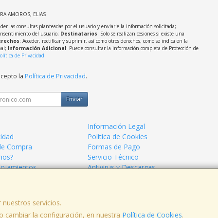
IRA AMOROS, ELIAS
der las consultas planteadas por el usuario y enviarle la información solicitada;
onsentimiento del usuario;
Destinatarios
: Solo se realizan cesiones si existe una
rechos
: Acceder, rectificar y suprimir, así como otros derechos, como se indica en la
nal;
Información Adicional
: Puede consultar la información completa de Protección de
olítica de Privacidad
.
acepto la
Política de Privacidad
.
Enviar
Información Legal
cidad
Política de Cookies
de Compra
Formas de Pago
mos?
Servicio Técnico
lojamientos
Antivirus y Descargas
 nuestros servicios.
 cambiar la configuración, en nuestra
Política de Cookies
.