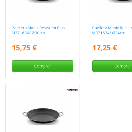
Paellera Monix Resistent Plus
Paellera Monix Resist
M371630/ Ø30cm
M371634/ Ø34cm
15,75 €
17,25 €
Comprar
Comprar