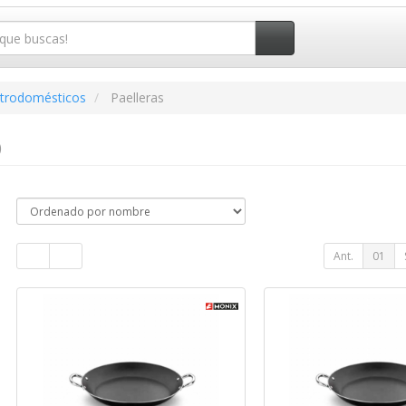
ctrodomésticos
Paelleras
)
Ant.
01