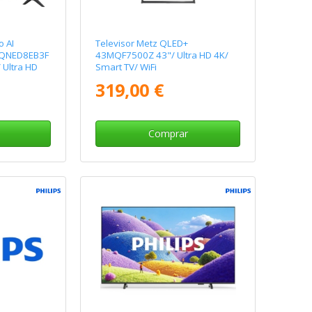
o AI
Televisor Metz QLED+
3QNED8EB3F
43MQF7500Z 43"/ Ultra HD 4K/
 Ultra HD
Smart TV/ WiFi
319,00 €
Comprar