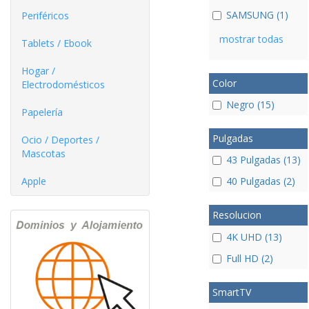
SAMSUNG (1)
Periféricos
mostrar todas
Tablets / Ebook
Hogar /
Color
Electrodomésticos
Negro (15)
Papelería
Pulgadas
Ocio / Deportes /
Mascotas
43 Pulgadas (13)
Apple
40 Pulgadas (2)
Resolucion
4K UHD (13)
Full HD (2)
SmartTV