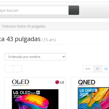
Televisor hasta 43 pulgadas
sta 43 pulgadas
(15 art.)
Ant.
01
02