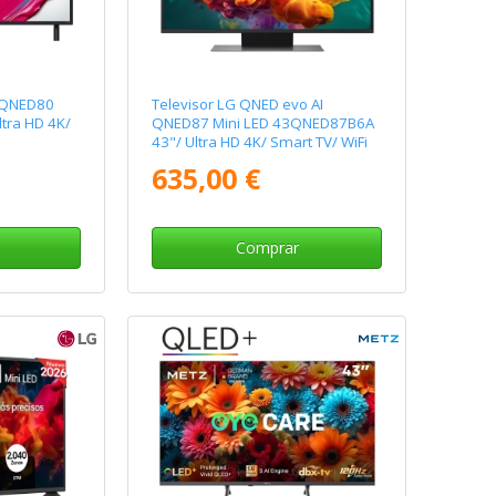
I QNED80
Televisor LG QNED evo AI
tra HD 4K/
QNED87 Mini LED 43QNED87B6A
43"/ Ultra HD 4K/ Smart TV/ WiFi
635,00 €
Comprar