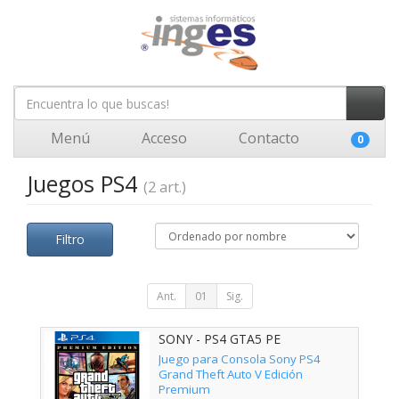
Menú
Acceso
Contacto
0
Juegos PS4
(2 art.)
Filtro
Ant.
01
Sig.
SONY - PS4 GTA5 PE
Juego para Consola Sony PS4
Grand Theft Auto V Edición
Premium