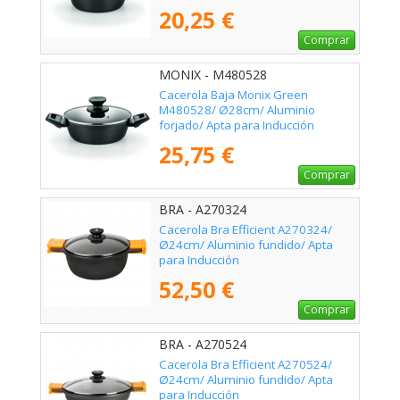
20,25 €
Comprar
MONIX - M480528
Cacerola Baja Monix Green
M480528/ Ø28cm/ Aluminio
forjado/ Apta para Inducción
25,75 €
Comprar
BRA - A270324
Cacerola Bra Efficient A270324/
Ø24cm/ Aluminio fundido/ Apta
para Inducción
52,50 €
Comprar
BRA - A270524
Cacerola Bra Efficient A270524/
Ø24cm/ Aluminio fundido/ Apta
para Inducción