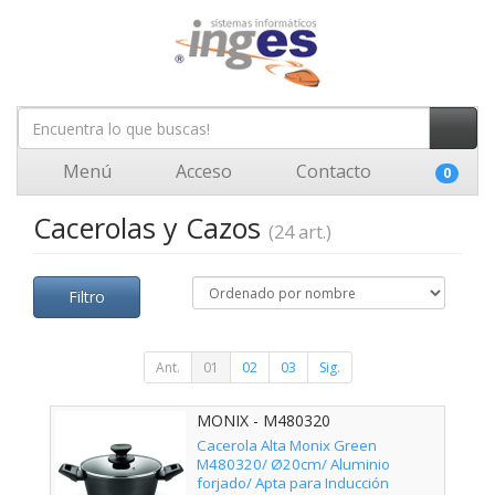
Menú
Acceso
Contacto
0
Cacerolas y Cazos
(24 art.)
Filtro
Ant.
01
02
03
Sig.
MONIX - M480320
Cacerola Alta Monix Green
M480320/ Ø20cm/ Aluminio
forjado/ Apta para Inducción