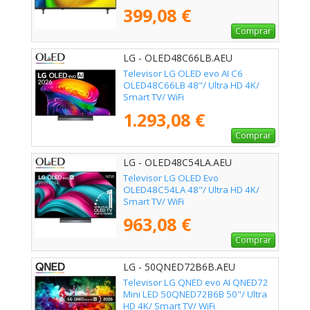
399,08 €
Comprar
LG - OLED48C66LB.AEU
Televisor LG OLED evo AI C6
OLED48C66LB 48"/ Ultra HD 4K/
Smart TV/ WiFi
1.293,08 €
Comprar
LG - OLED48C54LA.AEU
Televisor LG OLED Evo
OLED48C54LA 48"/ Ultra HD 4K/
Smart TV/ WiFi
963,08 €
Comprar
LG - 50QNED72B6B.AEU
Televisor LG QNED evo AI QNED72
Mini LED 50QNED72B6B 50"/ Ultra
HD 4K/ Smart TV/ WiFi