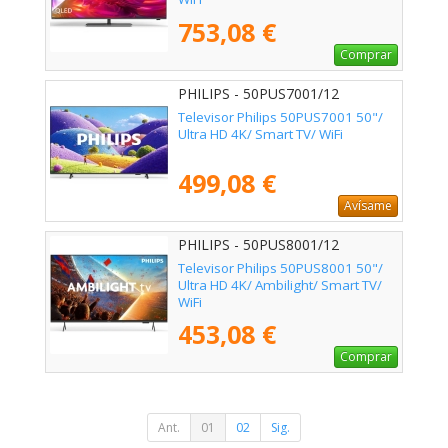
753,08 €
Comprar
PHILIPS - 50PUS7001/12
Televisor Philips 50PUS7001 50"/
Ultra HD 4K/ Smart TV/ WiFi
499,08 €
Avísame
PHILIPS - 50PUS8001/12
Televisor Philips 50PUS8001 50"/
Ultra HD 4K/ Ambilight/ Smart TV/
WiFi
453,08 €
Comprar
Ant.
01
02
Sig.