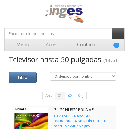
Menú
Acceso
Contacto
0
Televisor hasta 50 pulgadas
(14 art.)
Filtro
Ant.
01
02
Sig.
LG - 50NU850B6LA.AEU
Televisor LG NanoCell
50NU850B6LA 50"/ Ultra HD 4K/
Smart TV/ WiFi/ Negro