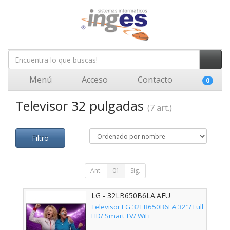
Menú
Acceso
Contacto
0
Televisor 32 pulgadas
(7 art.)
Filtro
Ant.
01
Sig.
LG - 32LB650B6LA.AEU
Televisor LG 32LB650B6LA 32"/ Full
HD/ Smart TV/ WiFi