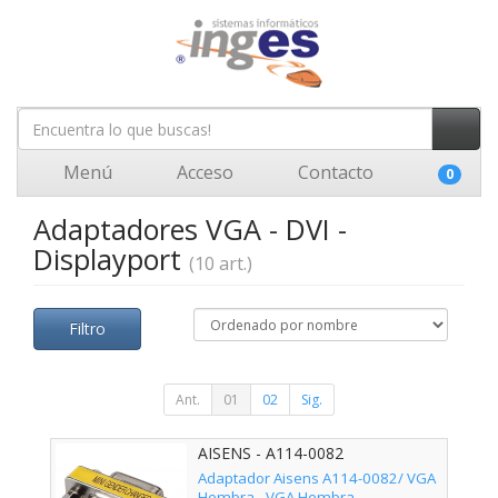
Menú
Acceso
Contacto
0
Adaptadores VGA - DVI -
Displayport
(10 art.)
Filtro
Ant.
01
02
Sig.
AISENS - A114-0082
Adaptador Aisens A114-0082/ VGA
Hembra - VGA Hembra