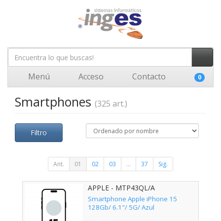
Menú
Acceso
Contacto
0
Smartphones
(325 art.)
Filtro
Ant.
01
02
03
...
37
Sig.
APPLE - MTP43QL/A
Smartphone Apple iPhone 15
128Gb/ 6.1"/ 5G/ Azul