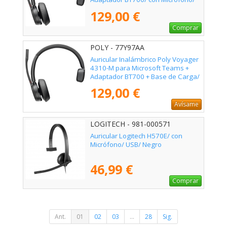
Bluetooth/ Negro
129,00 €
Comprar
POLY - 77Y97AA
Auricular Inalámbrico Poly Voyager
4310-M para Microsoft Teams +
Adaptador BT700 + Base de Carga/
con Micrófono/ Bluetooth/ Negro
129,00 €
Avísame
LOGITECH - 981-000571
Auricular Logitech H570E/ con
Micrófono/ USB/ Negro
46,99 €
Comprar
Ant.
01
02
03
...
28
Sig.