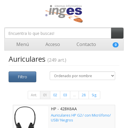
Menú
Acceso
Contacto
0
Auriculares
(249 art.)
Filtro
Ant.
01
02
03
...
28
Sig.
HP - 428K6AA
Auriculares HP G2/ con Micrófono/
USB/ Negros