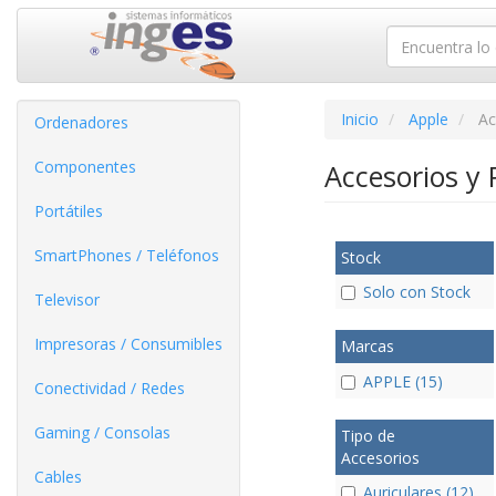
Inicio
Apple
Ac
Ordenadores
Componentes
Accesorios y 
Portátiles
SmartPhones / Teléfonos
Stock
Solo con Stock
Televisor
Impresoras / Consumibles
Marcas
APPLE (15)
Conectividad / Redes
Gaming / Consolas
Tipo de
Accesorios
Cables
Auriculares (12)