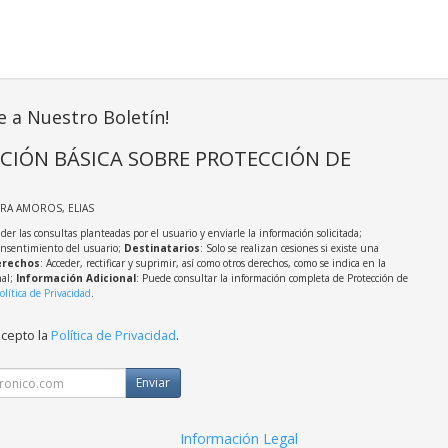
e a Nuestro Boletín!
CIÓN BÁSICA SOBRE PROTECCIÓN DE
IRA AMOROS, ELIAS
der las consultas planteadas por el usuario y enviarle la información solicitada;
onsentimiento del usuario;
Destinatarios
: Solo se realizan cesiones si existe una
rechos
: Acceder, rectificar y suprimir, así como otros derechos, como se indica en la
nal;
Información Adicional
: Puede consultar la información completa de Protección de
olítica de Privacidad
.
acepto la
Política de Privacidad
.
Enviar
Información Legal