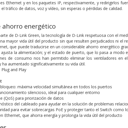
es Ethernet y en los paquetes IP, respectivamente, y redirigirlos fuer
 el tráfico de datos, voz y vídeo, sin esperas o pérdidas de calidad.
 ahorro energético
rte de D-Link Green, la tecnología de D-Link respetuosa con el med
a mayor vida útil del producto sin que resulten perjudicados ni el r
rnet, que puede traducirse en un considerable ahorro energético grac
, ajusta la alimentación; y el estado de puerto, que lo pasa a modo
iones de consumo nos han permitido eliminar los ventiladores en e
 y ha aumentado significativamente su vida útil.
 Plug and Play
it
n bloqueo: máxima velocidad simultánea en todos los puertos
funcionamiento silencioso, ideal para cualquier entorno
ce (QoS) para priorización de datos
nóstico del cableado para ayudar en la solución de problemas relaci
ridad para evitar sobrecargas PoE y proteger tanto el Switch como l
 Ethernet, que ahorra energía y prolonga la vida útil del producto
nes