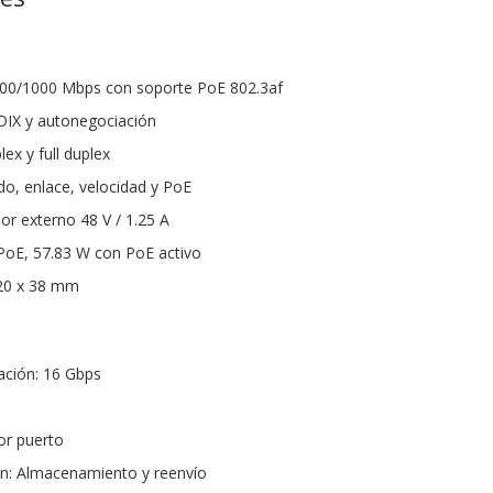
/100/1000 Mbps con soporte PoE 802.3af
IX y autonegociación
ex y full duplex
do, enlace, velocidad y PoE
or externo 48 V / 1.25 A
PoE, 57.83 W con PoE activo
20 x 38 mm
ción: 16 Gbps
or puerto
n: Almacenamiento y reenvío