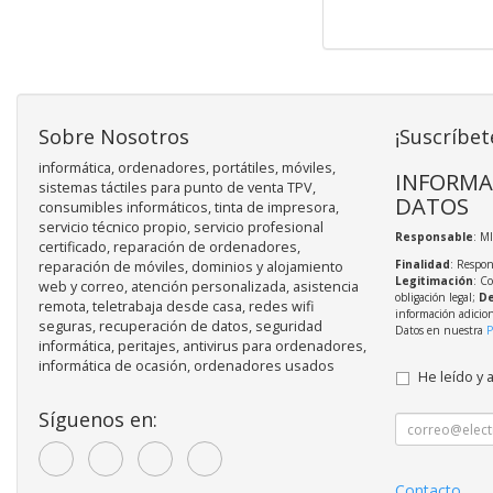
Sobre Nosotros
¡Suscríbet
informática, ordenadores, portátiles, móviles,
INFORMA
sistemas táctiles para punto de venta TPV,
DATOS
consumibles informáticos, tinta de impresora,
servicio técnico propio, servicio profesional
Responsable
: M
certificado, reparación de ordenadores,
Finalidad
: Respon
reparación de móviles, dominios y alojamiento
Legitimación
: C
web y correo, atención personalizada, asistencia
obligación legal;
De
remota, teletrabaja desde casa, redes wifi
información adicio
seguras, recuperación de datos, seguridad
Datos en nuestra
P
informática, peritajes, antivirus para ordenadores,
informática de ocasión, ordenadores usados
He leído y 
Síguenos en:
Contacto