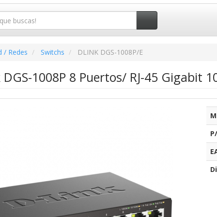
d / Redes
Switchs
DLINK DGS-1008P/E
k DGS-1008P 8 Puertos/ RJ-45 Gigabit 1
M
P
E
Di