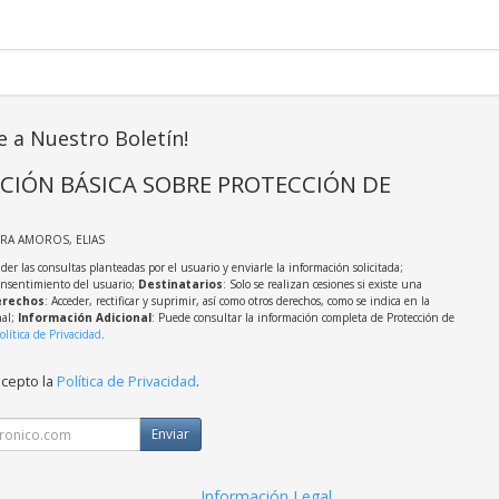
e a Nuestro Boletín!
CIÓN BÁSICA SOBRE PROTECCIÓN DE
IRA AMOROS, ELIAS
der las consultas planteadas por el usuario y enviarle la información solicitada;
onsentimiento del usuario;
Destinatarios
: Solo se realizan cesiones si existe una
rechos
: Acceder, rectificar y suprimir, así como otros derechos, como se indica en la
nal;
Información Adicional
: Puede consultar la información completa de Protección de
olítica de Privacidad
.
acepto la
Política de Privacidad
.
Enviar
Información Legal