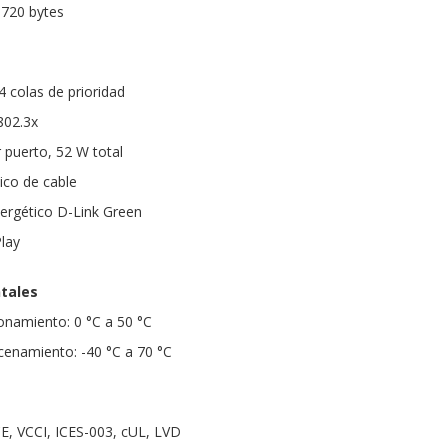
720 bytes
4 colas de prioridad
 802.3x
 puerto, 52 W total
ico de cable
ergético D-Link Green
Play
tales
onamiento: 0 °C a 50 °C
enamiento: -40 °C a 70 °C
CE, VCCI, ICES-003, cUL, LVD