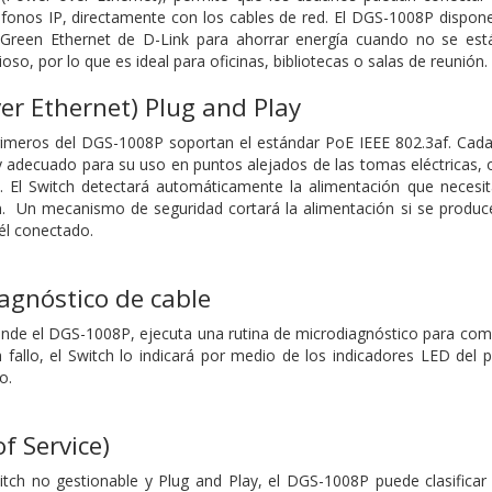
fonos IP, directamente con los cables de red. El DGS-1008P dispone
 Green Ethernet de D-Link para ahorrar energía cuando no se está 
so, por lo que es ideal para oficinas, bibliotecas o salas de reunión.
er Ethernet) Plug and Play
rimeros del DGS-1008P soportan el estándar PoE IEEE 802.3af. Cada
 adecuado para su uso en puntos alejados de las tomas eléctricas, 
a. El Switch detectará automáticamente la alimentación que necesi
n. Un mecanismo de seguridad cortará la alimentación si se produce
él conectado.
agnóstico de cable
nde el DGS-1008P, ejecuta una rutina de microdiagnóstico para comp
n fallo, el Switch lo indicará por medio de los indicadores LED del pa
o.
f Service)
itch no gestionable y Plug and Play, el DGS-1008P puede clasifica