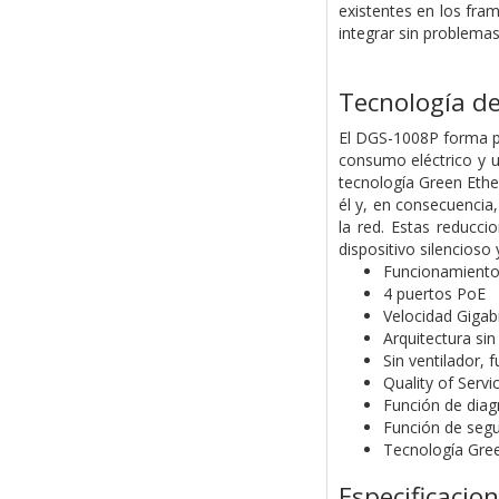
existentes en los fram
integrar sin problemas
Tecnología de
El DGS-1008P forma pa
consumo eléctrico y un
tecnología Green Ethe
él y, en consecuencia
la red. Estas reducc
dispositivo silencioso
Funcionamiento
4 puertos PoE
Velocidad Gigab
Arquitectura si
Sin ventilador, 
Quality of Servi
Función de diag
Función de segu
Tecnología Green
Especificacio