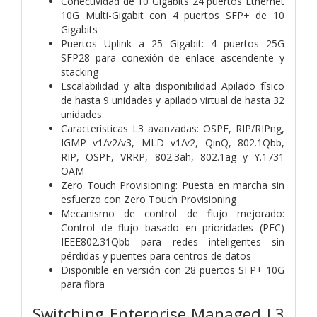
Conectividad de 10 Gigabits 24 puertos Ethernet
10G Multi-Gigabit con 4 puertos SFP+ de 10
Gigabits
Puertos Uplink a 25 Gigabit: 4 puertos 25G
SFP28 para conexión de enlace ascendente y
stacking
Escalabilidad y alta disponibilidad Apilado físico
de hasta 9 unidades y apilado virtual de hasta 32
unidades.
Características L3 avanzadas: OSPF, RIP/RIPng,
IGMP v1/v2/v3, MLD v1/v2, QinQ, 802.1Qbb,
RIP, OSPF, VRRP, 802.3ah, 802.1ag y Y.1731
OAM
Zero Touch Provisioning: Puesta en marcha sin
esfuerzo con Zero Touch Provisioning
Mecanismo de control de flujo mejorado:
Control de flujo basado en prioridades (PFC)
IEEE802.31Qbb para redes inteligentes sin
pérdidas y puentes para centros de datos
Disponible en versión con 28 puertos SFP+ 10G
para fibra
Switching Enterprise Managed L3