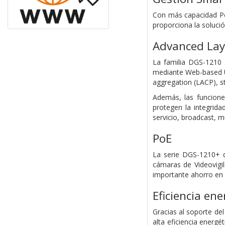
Con más capacidad Po
proporciona la solució
Advanced Laye
La familia DGS-1210 
mediante Web-based UI
aggregation (LACP), st
Además, las funcione
protegen la integrid
servicio, broadcast, mu
PoE
La serie DGS-1210+ d
cámaras de Videovigil
importante ahorro en c
Eficiencia ene
Gracias al soporte de
alta eficiencia energ