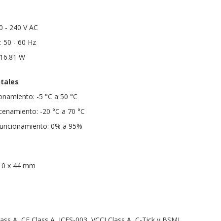
0 - 240 V AC
: 50 - 60 Hz
 16.81 W
tales
namiento: -5 °C a 50 °C
enamiento: -20 °C a 70 °C
funcionamiento: 0% a 95%
10 x 44 mm
lass A, CE Class A, ICES-003, VCCI Class A, C-Tick y BSMI