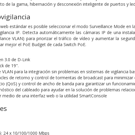
esto de la gama, hibernación y desconexión inteligente de puertos y l
vigilancia
 web estándar es posible seleccionar el modo Surveillance Mode en la
igilancia IP. Detecta automáticamente las cámaras IP de una inst
llance VLAN) para priorizar el tráfico de vídeo y aumentar la segu
tar mejor el PoE Budget de cada Switch PoE.
n 3.0 de D-Link
k de 19".
e VLAN para la integración sin problemas en sistemas de vigilancia b
cles de retorno y control de tormentas de broadcast para minimizar e
icio (QoS) y control de ancho de banda para garantizar un funcionam
nóstico del cableado para ayudar en la solución de problemas relaci
r medio de una interfaz web o la utilidad SmartConsole
nes
5: 24 x 10/100/1000 Mbps