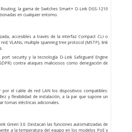
 Routing, la gama de Switches Smart+ D-Link DGS-1210
stionadas en cualquier entorno.
da, accesibles a través de la interfaz Compact CLI o
red; VLANs, multiple spanning tree protocol (MSTP), link
s.
port security y la tecnología D-Link Safeguard Engine
la GDPR) contra ataques maliciosos como denegación de
por el cable de red LAN los dispositivos compatibles:
ez y flexibilidad de instalación, a la par que supone un
ar tomas eléctricas adicionales.
-Link Green 3.0. Destacan las funciones automatizadas de
amente a la temperatura del equipo en los modelos PoE y