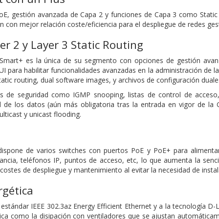
E, gestión avanzada de Capa 2 y funciones de Capa 3 como Static
n con mejor relación coste/eficiencia para el despliegue de redes ge
r 2 y Layer 3 Static Routing
Smart+ es la única de su segmento con opciones de gestión avanza
 para habilitar funcionalidades avanzadas en la administración de la 
atic routing, dual software images, y archivos de configuración duale
s de seguridad como IGMP snooping, listas de control de acceso, 
ad de los datos (aún más obligatoria tras la entrada en vigor de 
lticast y unicast flooding.
ispone de varios switches con puertos PoE y PoE+ para alimentar 
ancia, teléfonos IP, puntos de acceso, etc, lo que aumenta la sencill
ostes de despliegue y mantenimiento al evitar la necesidad de instal
rgética
l estándar IEEE 302.3az Energy Efficient Ethernet y a la tecnología D
ética como la disipación con ventiladores que se ajustan automátic