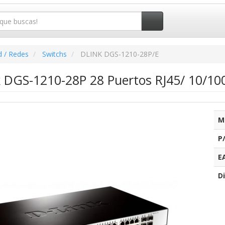
d / Redes
Switchs
DLINK DGS-1210-28P/E
k DGS-1210-28P 28 Puertos RJ45/ 10/10
M
P
E
Di