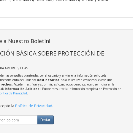
e a Nuestro Boletín!
CIÓN BÁSICA SOBRE PROTECCIÓN DE
IRA AMOROS, ELIAS
der las consultas planteadas por el usuario y enviarle la información solicitada;
onsentimiento del usuario;
Destinatarios
: Solo se realizan cesiones si existe una
rechos
: Acceder, rectificar y suprimir, así como otros derechos, como se indica en la
nal;
Información Adicional
: Puede consultar la información completa de Protección de
olítica de Privacidad
.
acepto la
Política de Privacidad
.
Enviar