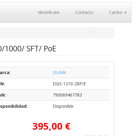
Identifícate
Contacto
Carrito
0/1000/ SFT/ PoE
arca:
DLINK
/N:
DGS-1210-28P/E
AN:
790069467783
sponibilidad:
Disponible
395,00 €