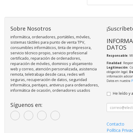
Sobre Nosotros
¡Suscríbet
informática, ordenadores, portátiles, móviles,
INFORMA
sistemas táctiles para punto de venta TPV,
DATOS
consumibles informáticos, tinta de impresora,
servicio técnico propio, servicio profesional
Responsable
: M
certificado, reparación de ordenadores,
Finalidad
: Respon
reparación de móviles, dominios y alojamiento
Legitimación
: C
web y correo, atención personalizada, asistencia
obligación legal;
De
remota, teletrabaja desde casa, redes wifi
información adicio
seguras, recuperación de datos, seguridad
Datos en nuestra
P
informática, peritajes, antivirus para ordenadores,
informática de ocasión, ordenadores usados
He leído y 
Síguenos en:
Contacto
Política Priva