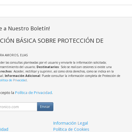
e a Nuestro Boletín!
CIÓN BÁSICA SOBRE PROTECCIÓN DE
IRA AMOROS, ELIAS
der las consultas planteadas por el usuario y enviarle la información solicitada;
onsentimiento del usuario;
Destinatarios
: Solo se realizan cesiones si existe una
rechos
: Acceder, rectificar y suprimir, así como otros derechos, como se indica en la
nal;
Información Adicional
: Puede consultar la información completa de Protección de
olítica de Privacidad
.
acepto la
Política de Privacidad
.
Enviar
Información Legal
cidad
Política de Cookies