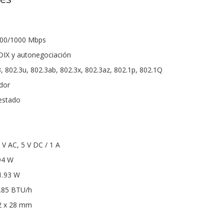
/100/1000 Mbps
IX y autonegociación
, 802.3u, 802.3ab, 802.3x, 802.3az, 802.1p, 802.1Q
ador
estado
 V AC, 5 V DC / 1 A
94 W
1.93 W
6.85 BTU/h
2 x 28 mm