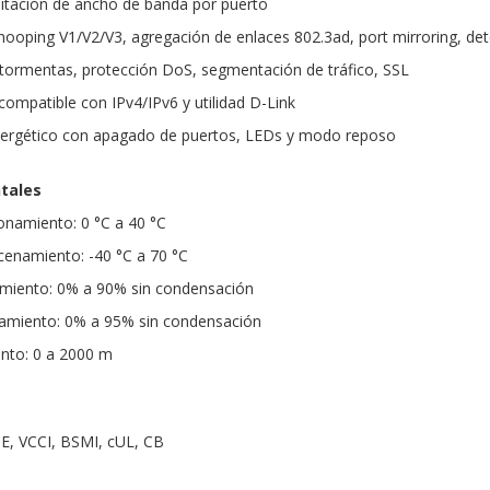
imitación de ancho de banda por puerto
ooping V1/V2/V3, agregación de enlaces 802.3ad, port mirroring, de
 tormentas, protección DoS, segmentación de tráfico, SSL
compatible con IPv4/IPv6 y utilidad D-Link
nergético con apagado de puertos, LEDs y modo reposo
tales
onamiento: 0 °C a 40 °C
enamiento: -40 °C a 70 °C
miento: 0% a 90% sin condensación
miento: 0% a 95% sin condensación
ento: 0 a 2000 m
CE, VCCI, BSMI, cUL, CB