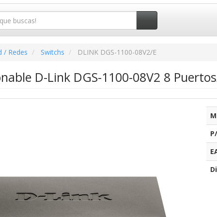
d / Redes
Switchs
DLINK DGS-1100-08V2/E
onable D-Link DGS-1100-08V2 8 Puertos
M
P
E
Di