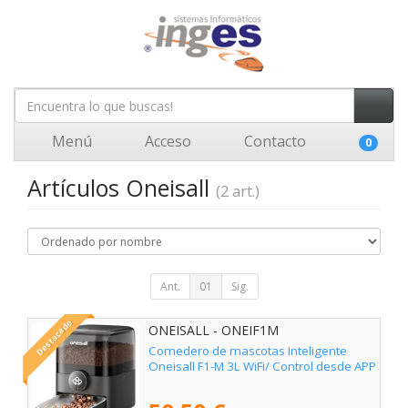
Menú
Acceso
Contacto
0
Artículos Oneisall
(2 art.)
Ant.
01
Sig.
Destacado
ONEISALL - ONEIF1M
Comedero de mascotas Inteligente
Oneisall F1-M 3L WiFi/ Control desde APP