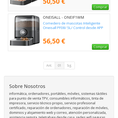
50,50 €
Comprar
ONEISALL - ONEIF1WM
Comedero de mascotas Inteligente
Oneisall PF08/ 5L/ Control desde APP
56,50 €
Comprar
Ant.
01
Sig.
Sobre Nosotros
informática, ordenadores, portátiles, móviles, sistemas táctiles
para punto de venta TPV, consumibles informáticos, tinta de
impresora, servicio técnico propio, servicio profesional
certificado, reparación de ordenadores, reparación de móviles,
dominios y alojamiento web y correo, atención personalizada,
asistencia remota, teletrabaja desde casa, redes wifi seguras,