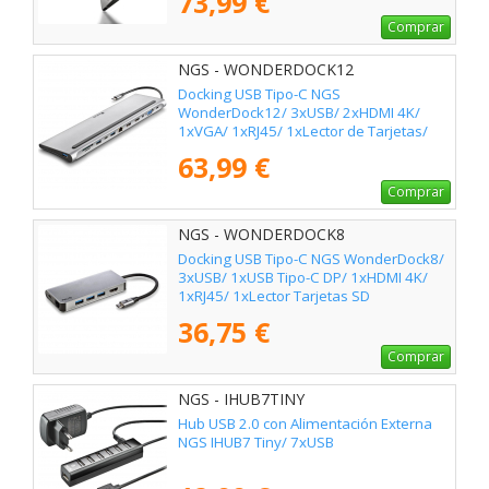
73,99 €
Comprar
NGS - WONDERDOCK12
Docking USB Tipo-C NGS
WonderDock12/ 3xUSB/ 2xHDMI 4K/
1xVGA/ 1xRJ45/ 1xLector de Tarjetas/
1xJack 3.5/ 1xUSB Tipo-C PD/ Gris
63,99 €
Comprar
NGS - WONDERDOCK8
Docking USB Tipo-C NGS WonderDock8/
3xUSB/ 1xUSB Tipo-C DP/ 1xHDMI 4K/
1xRJ45/ 1xLector Tarjetas SD
36,75 €
Comprar
NGS - IHUB7TINY
Hub USB 2.0 con Alimentación Externa
NGS IHUB7 Tiny/ 7xUSB