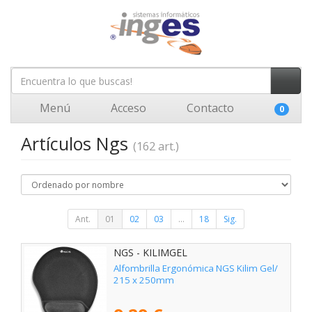
Menú
Acceso
Contacto
0
Artículos Ngs
(162 art.)
Ant.
01
02
03
...
18
Sig.
NGS - KILIMGEL
Alfombrilla Ergonómica NGS Kilim Gel/
215 x 250mm