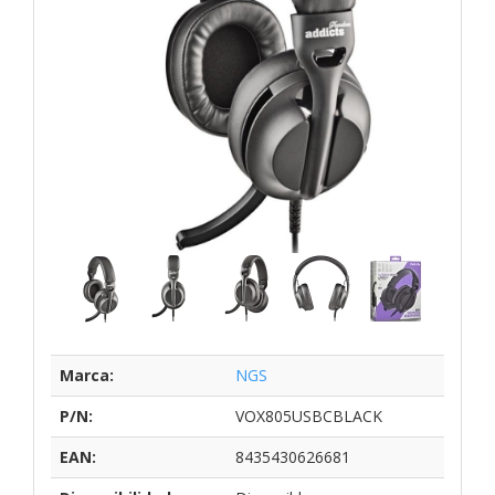
Marca:
NGS
P/N:
VOX805USBCBLACK
EAN:
8435430626681