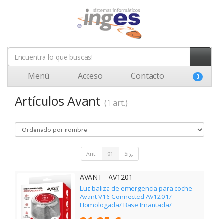
Menú
Acceso
Contacto
0
Artículos Avant
(1 art.)
Ant.
01
Sig.
AVANT - AV1201
Luz baliza de emergencia para coche
Avant V16 Connected AV1201/
Homologada/ Base Imantada/
Geolocalizable/ Funciona a Pilas