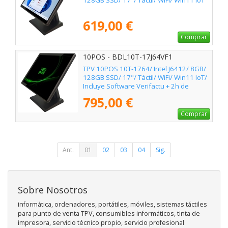
128GB SSD/ 17"/ Táctil/ WiFi/ Win11 IoT
619,00 €
Comprar
10POS - BDL10T-17J64VF1
TPV 10POS 10T-1764/ Intel J6412/ 8GB/
128GB SSD/ 17"/ Táctil/ WiFi/ Win11 IoT/
Incluye Software Verifactu + 2h de
Formación
795,00 €
Comprar
Ant.
01
02
03
04
Sig.
Sobre Nosotros
informática, ordenadores, portátiles, móviles, sistemas táctiles
para punto de venta TPV, consumibles informáticos, tinta de
impresora, servicio técnico propio, servicio profesional