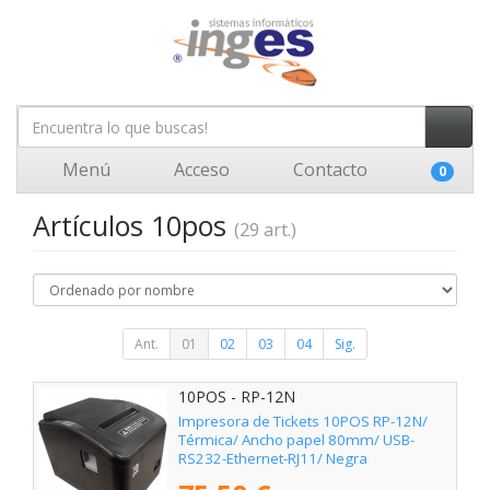
Menú
Acceso
Contacto
0
Artículos 10pos
(29 art.)
Ant.
01
02
03
04
Sig.
10POS - RP-12N
Impresora de Tickets 10POS RP-12N/
Térmica/ Ancho papel 80mm/ USB-
RS232-Ethernet-RJ11/ Negra