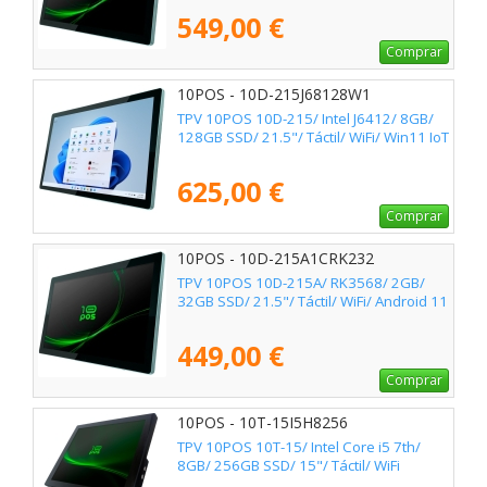
549,00 €
Comprar
10POS - 10D-215J68128W1
TPV 10POS 10D-215/ Intel J6412/ 8GB/
128GB SSD/ 21.5"/ Táctil/ WiFi/ Win11 IoT
625,00 €
Comprar
10POS - 10D-215A1CRK232
TPV 10POS 10D-215A/ RK3568/ 2GB/
32GB SSD/ 21.5"/ Táctil/ WiFi/ Android 11
449,00 €
Comprar
10POS - 10T-15I5H8256
TPV 10POS 10T-15/ Intel Core i5 7th/
8GB/ 256GB SSD/ 15"/ Táctil/ WiFi