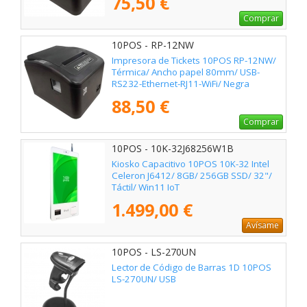
75,50 €
Comprar
10POS - RP-12NW
Impresora de Tickets 10POS RP-12NW/
Térmica/ Ancho papel 80mm/ USB-
RS232-Ethernet-RJ11-WiFi/ Negra
88,50 €
Comprar
10POS - 10K-32J68256W1B
Kiosko Capacitivo 10POS 10K-32 Intel
Celeron J6412/ 8GB/ 256GB SSD/ 32"/
Táctil/ Win11 IoT
1.499,00 €
Avísame
10POS - LS-270UN
Lector de Código de Barras 1D 10POS
LS-270UN/ USB