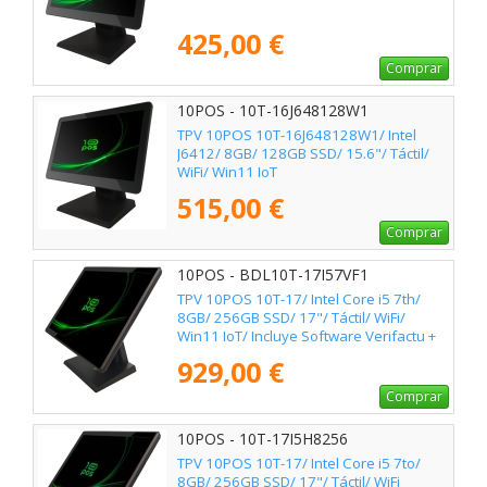
425,00 €
Comprar
10POS - 10T-16J648128W1
TPV 10POS 10T-16J648128W1/ Intel
J6412/ 8GB/ 128GB SSD/ 15.6"/ Táctil/
WiFi/ Win11 IoT
515,00 €
Comprar
10POS - BDL10T-17I57VF1
TPV 10POS 10T-17/ Intel Core i5 7th/
8GB/ 256GB SSD/ 17"/ Táctil/ WiFi/
Win11 IoT/ Incluye Software Verifactu +
2h de Formación
929,00 €
Comprar
10POS - 10T-17I5H8256
TPV 10POS 10T-17/ Intel Core i5 7to/
8GB/ 256GB SSD/ 17"/ Táctil/ WiFi