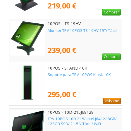
219,00 €
Comprar
10POS - TS-19HV
Monitor TPV 10POS TS-19HV 19"/ Táctil
239,00 €
Comprar
10POS - STAND-10K
Soporte para TPV 10POS Kiosk 10K
295,00 €
Avísame
10POS - 10D-215J68128
TPV 10POS 10D-215/ Intel J6412/ 8GB/
128GB SSD/ 21.5"/ Táctil/ WiFi