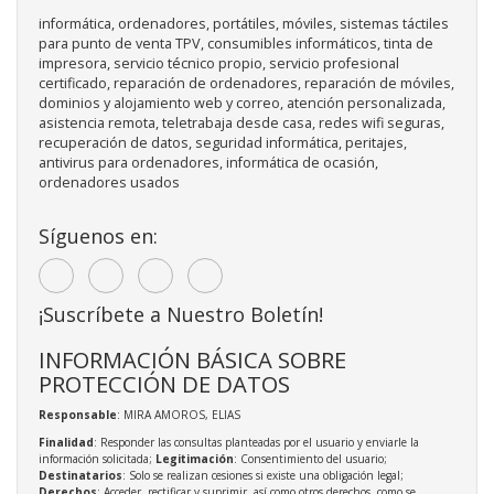
informática, ordenadores, portátiles, móviles, sistemas táctiles
para punto de venta TPV, consumibles informáticos, tinta de
impresora, servicio técnico propio, servicio profesional
certificado, reparación de ordenadores, reparación de móviles,
dominios y alojamiento web y correo, atención personalizada,
asistencia remota, teletrabaja desde casa, redes wifi seguras,
recuperación de datos, seguridad informática, peritajes,
antivirus para ordenadores, informática de ocasión,
ordenadores usados
Síguenos en:
¡Suscríbete a Nuestro Boletín!
INFORMACIÓN BÁSICA SOBRE
PROTECCIÓN DE DATOS
Responsable
: MIRA AMOROS, ELIAS
Finalidad
: Responder las consultas planteadas por el usuario y enviarle la
información solicitada;
Legitimación
: Consentimiento del usuario;
Destinatarios
: Solo se realizan cesiones si existe una obligación legal;
Derechos
: Acceder, rectificar y suprimir, así como otros derechos, como se