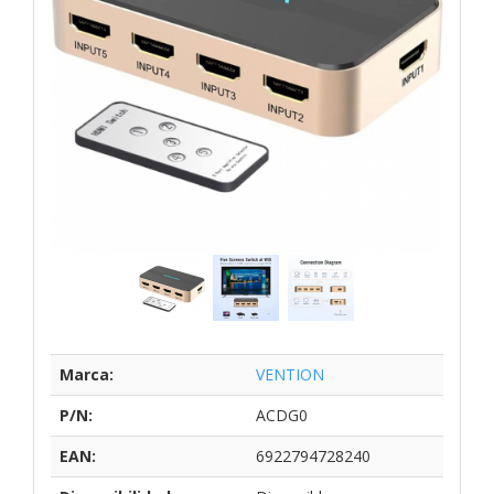
Marca:
VENTION
P/N:
ACDG0
EAN:
6922794728240