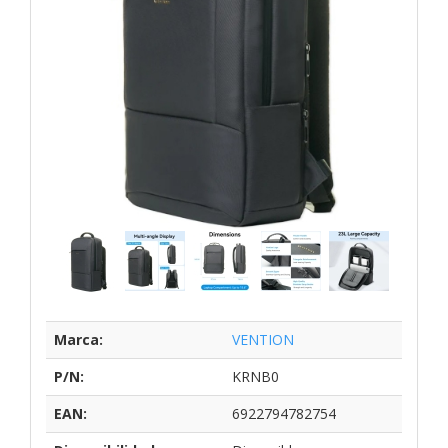
Marca:
VENTION
P/N:
KRNB0
EAN:
6922794782754