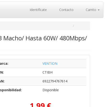
Identifícate
Contacto
Carrito
SB Macho/ Hasta 60W/ 480Mbps/
arca:
VENTION
/N:
CTIBH
AN:
6922794767614
sponibilidad:
Disponible
1,99 €