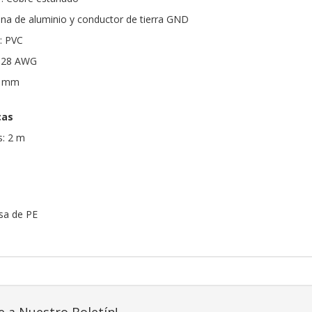
na de aluminio y conductor de tierra GND
a: PVC
 + 28 AWG
.8 mm
cas
s: 2 m
sa de PE