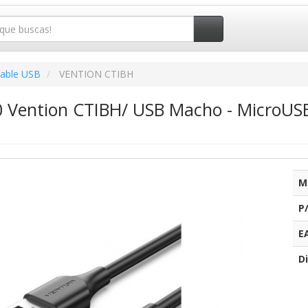
able USB
VENTION CTIBH
0 Vention CTIBH/ USB Macho - MicroU
M
P
E
Di