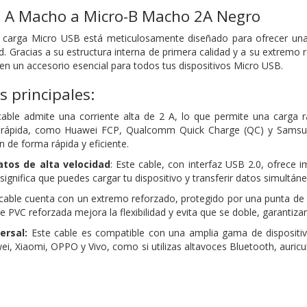
0
A
Macho
a
Micro-B
Macho
2A
Negro
de carga Micro USB está meticulosamente diseñado para ofrecer una
d. Gracias a su estructura interna de primera calidad y a su extremo 
 en un accesorio esencial para todos tus dispositivos Micro USB.
s principales:
able admite una corriente alta de 2 A, lo que permite una carga rá
 rápida, como Huawei FCP, Qualcomm Quick Charge (QC) y Samsung
n de forma rápida y eficiente.
atos de alta velocidad
: Este cable, con interfaz USB 2.0, ofrece 
ignifica que puedes cargar tu dispositivo y transferir datos simultán
l cable cuenta con un extremo reforzado, protegido por una punta d
 PVC reforzada mejora la flexibilidad y evita que se doble, garantiz
ersal:
Este cable es compatible con una amplia gama de dispositi
 Xiaomi, OPPO y Vivo, como si utilizas altavoces Bluetooth, auric