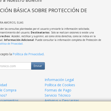
e a Nuestro Boletín!
CIÓN BÁSICA SOBRE PROTECCIÓN DE
IRA AMOROS, ELIAS
der las consultas planteadas por el usuario y enviarle la información solicitada;
onsentimiento del usuario;
Destinatarios
: Solo se realizan cesiones si existe una
rechos
: Acceder, rectificar y suprimir, así como otros derechos, como se indica en la
nal;
Información Adicional
: Puede consultar la información completa de Protección de
olítica de Privacidad
.
acepto la
Política de Privacidad
.
Enviar
Información Legal
cidad
Política de Cookies
de Compra
Formas de Pago
mos?
Servicio Técnico
lojamientos
Antivirus y Descargas