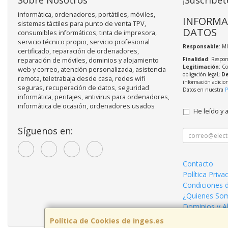
Sobre Nosotros
¡Suscríbet
informática, ordenadores, portátiles, móviles,
INFORMA
sistemas táctiles para punto de venta TPV,
DATOS
consumibles informáticos, tinta de impresora,
servicio técnico propio, servicio profesional
Responsable
: M
certificado, reparación de ordenadores,
Finalidad
: Respon
reparación de móviles, dominios y alojamiento
Legitimación
: C
web y correo, atención personalizada, asistencia
obligación legal;
De
remota, teletrabaja desde casa, redes wifi
información adicio
seguras, recuperación de datos, seguridad
Datos en nuestra
P
informática, peritajes, antivirus para ordenadores,
informática de ocasión, ordenadores usados
He leído y 
Síguenos en:
Contacto
Política Priva
Condiciones 
¿Quienes So
Dominios y A
Política de Cookies de inges.es