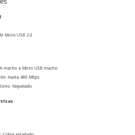
nes
l
le Micro USB 2.0
o A macho a Micro USB macho
sión: Hasta 480 Mbps
tores: Niquelado
tricas
r: Cobre estañado