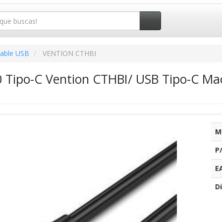
able USB
VENTION CTHBI
0 Tipo-C Vention CTHBI/ USB Tipo-C M
M
P
E
Di