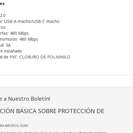
nes
2.0
or: USB-A macho/USB-C macho
ros
erfaz: 480 Mbps
ansmisión: 480 Mbps
al: 3A
re estañado
ial de PVC: CLORURO DE POLIVINILO
e a Nuestro Boletín!
CIÓN BÁSICA SOBRE PROTECCIÓN DE
IRA AMOROS, ELIAS