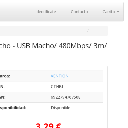
Identifícate
Contacto
Carrito
acho - USB Macho/ 480Mbps/ 3m/
arca:
VENTION
/N:
CTHBI
AN:
6922794767508
sponibilidad:
Disponible
3,29 €