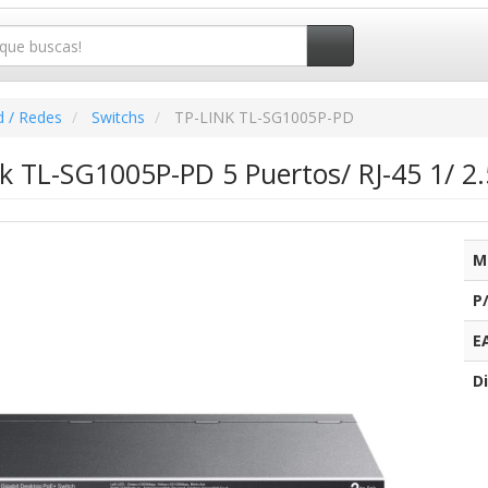
d / Redes
Switchs
TP-LINK TL-SG1005P-PD
nk TL-SG1005P-PD 5 Puertos/ RJ-45 1/ 
M
P
E
Di