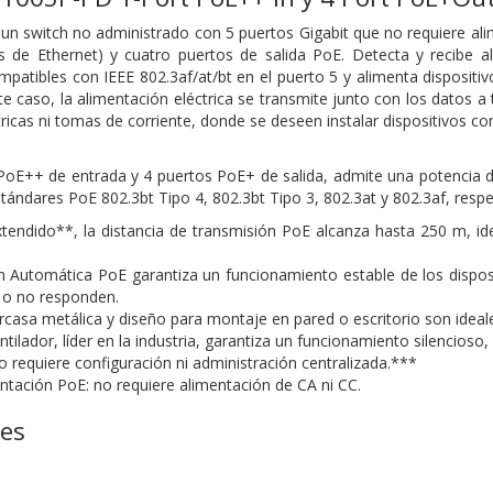
n switch no administrado con 5 puertos Gigabit que no requiere ali
és de Ethernet) y cuatro puertos de salida PoE. Detecta y recibe
mpatibles con IEEE 802.3af/at/bt en el puerto 5 y alimenta disposit
te caso, la alimentación eléctrica se transmite junto con los datos a 
ctricas ni tomas de corriente, donde se deseen instalar dispositivos 
PoE++ de entrada y 4 puertos PoE+ de salida, admite una potencia 
stándares PoE 802.3bt Tipo 4, 802.3bt Tipo 3, 802.3at y 802.3af, resp
endido**, la distancia de transmisión PoE alcanza hasta 250 m, idea
 Automática PoE garantiza un funcionamiento estable de los disposi
 o no responden.
arcasa metálica y diseño para montaje en pared o escritorio son ideal
ntilador, líder en la industria, garantiza un funcionamiento silencioso
o requiere configuración ni administración centralizada.***
ntación PoE: no requiere alimentación de CA ni CC.
nes