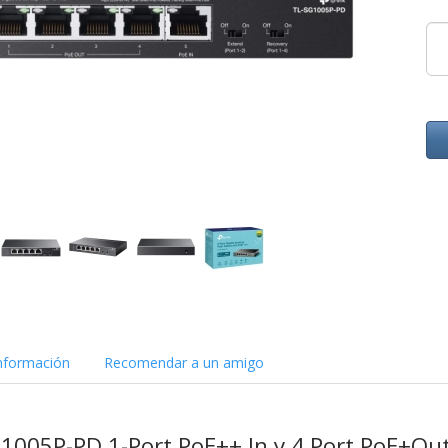
nformación
Recomendar a un amigo
1005P-PD 1-Port PoE++ In y 4 Port PoE+Ou