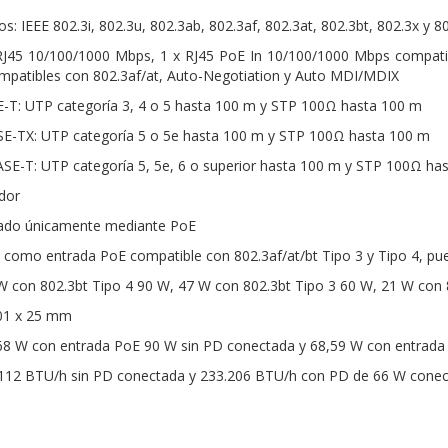
s: IEEE 802.3i, 802.3u, 802.3ab, 802.3af, 802.3at, 802.3bt, 802.3x y 8
 RJ45 10/100/1000 Mbps, 1 x RJ45 PoE In 10/100/1000 Mbps compatib
patibles con 802.3af/at, Auto-Negotiation y Auto MDI/MDIX
-T: UTP categoría 3, 4 o 5 hasta 100 m y STP 100Ω hasta 100 m
E-TX: UTP categoría 5 o 5e hasta 100 m y STP 100Ω hasta 100 m
SE-T: UTP categoría 5, 5e, 6 o superior hasta 100 m y STP 100Ω ha
ador
tado únicamente mediante PoE
 como entrada PoE compatible con 802.3af/at/bt Tipo 3 y Tipo 4, pu
 con 802.3bt Tipo 4 90 W, 47 W con 802.3bt Tipo 3 60 W, 21 W con 
01 x 25 mm
 W con entrada PoE 90 W sin PD conectada y 68,59 W con entrada
.112 BTU/h sin PD conectada y 233.206 BTU/h con PD de 66 W cone