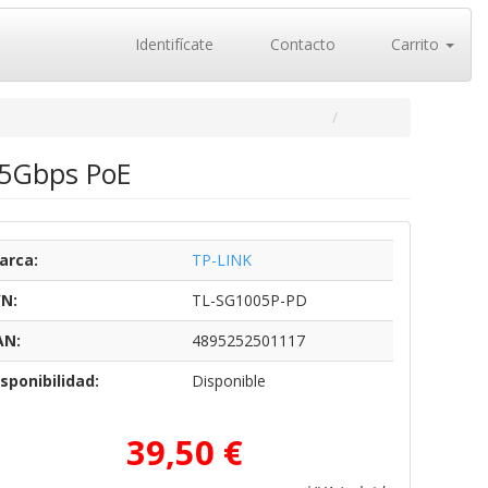
Identifícate
Contacto
Carrito
2.5Gbps PoE
arca:
TP-LINK
/N:
TL-SG1005P-PD
AN:
4895252501117
sponibilidad:
Disponible
39,50 €