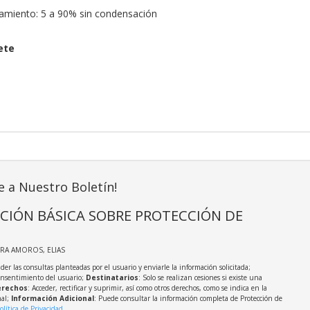
miento: 5 a 90% sin condensación
ete
e a Nuestro Boletín!
CIÓN BÁSICA SOBRE PROTECCIÓN DE
IRA AMOROS, ELIAS
der las consultas planteadas por el usuario y enviarle la información solicitada;
onsentimiento del usuario;
Destinatarios
: Solo se realizan cesiones si existe una
rechos
: Acceder, rectificar y suprimir, así como otros derechos, como se indica en la
nal;
Información Adicional
: Puede consultar la información completa de Protección de
olítica de Privacidad
.