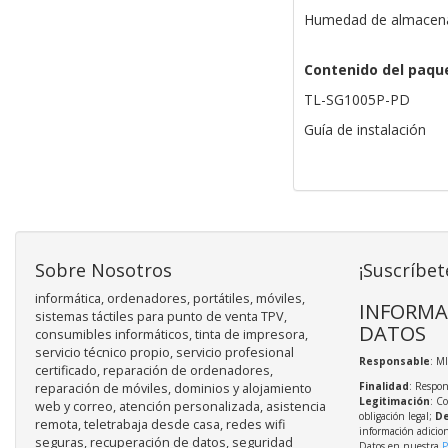
Humedad de almacena
Contenido del paqu
TL-SG1005P-PD
Guía de instalación
Sobre Nosotros
¡Suscríbet
informática, ordenadores, portátiles, móviles,
INFORMA
sistemas táctiles para punto de venta TPV,
DATOS
consumibles informáticos, tinta de impresora,
servicio técnico propio, servicio profesional
Responsable
: M
certificado, reparación de ordenadores,
Finalidad
: Respon
reparación de móviles, dominios y alojamiento
Legitimación
: C
web y correo, atención personalizada, asistencia
obligación legal;
De
remota, teletrabaja desde casa, redes wifi
información adicio
seguras, recuperación de datos, seguridad
Datos en nuestra
P