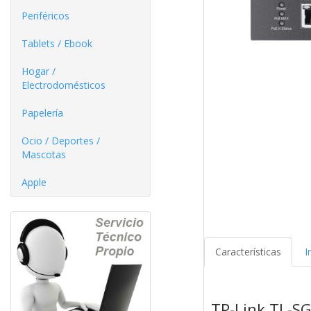
Periféricos
Tablets / Ebook
Hogar /
Electrodomésticos
Papelería
Ocio / Deportes /
Mascotas
Apple
Características
I
TP-Link TL-SG