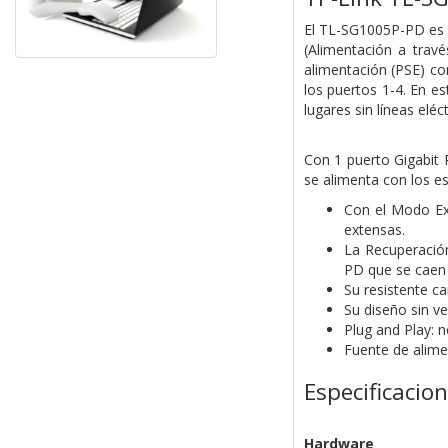
El TL-SG1005P-PD es u
(Alimentación a trav
alimentación (PSE) co
los puertos 1-4. En es
lugares sin líneas elé
Con 1 puerto Gigabit 
se alimenta con los e
Con el Modo Ext
extensas.
La Recuperación
PD que se caen
Su resistente c
Su diseño sin ve
Plug and Play: n
Fuente de alime
Especificacio
Hardware