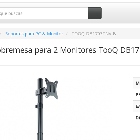
Soportes para PC & Monitor
TOOQ DB1703TNV-B
obremesa para 2 Monitores TooQ DB1703
M
P
E
Di