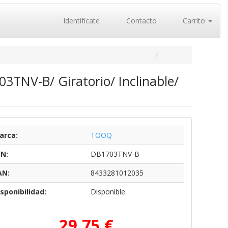
Identifícate
Contacto
Carrito
TNV-B/ Giratorio/ Inclinable/
arca:
TOOQ
/N:
DB1703TNV-B
AN:
8433281012035
sponibilidad:
Disponible
29,75 €