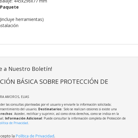
balaje: 445x296x77 mm
 Paquete
(incluye herramientas)
nstalación
e a Nuestro Boletín!
CIÓN BÁSICA SOBRE PROTECCIÓN DE
IRA AMOROS, ELIAS
der las consultas planteadas por el usuario y enviarle la información solicitada;
onsentimiento del usuario;
Destinatarios
: Solo se realizan cesiones si existe una
rechos
: Acceder, rectificar y suprimir, así como otros derechos, como se indica en la
nal;
Información Adicional
: Puede consultar la información completa de Protección de
olítica de Privacidad
.
acepto la
Política de Privacidad
.