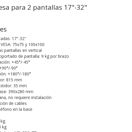
sa para 2 pantallas 17"-32"
nes
tadas: 17"-32"
 VESA: 75x75 y 100x100
s pantallas en vertical
ortado de pantalla: 9 kg por brazo
ación: +45°/-45°
 +90°/-90°
ión: +180°/-180°
idor: 815 mm
astidor: 35 mm
base: 390x280 mm
na, no requiere instalación
ción de cables
léfono en la base
 kg.
8 kg