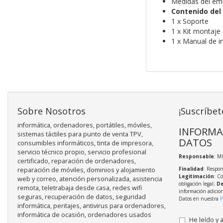
Medidas del em
Contenido del
1 x Soporte
1 x Kit montaje 
1 x Manual de i
Sobre Nosotros
¡Suscríbet
informática, ordenadores, portátiles, móviles,
INFORMA
sistemas táctiles para punto de venta TPV,
DATOS
consumibles informáticos, tinta de impresora,
servicio técnico propio, servicio profesional
Responsable
: M
certificado, reparación de ordenadores,
Finalidad
: Respon
reparación de móviles, dominios y alojamiento
Legitimación
: C
web y correo, atención personalizada, asistencia
obligación legal;
De
remota, teletrabaja desde casa, redes wifi
información adicio
seguras, recuperación de datos, seguridad
Datos en nuestra
P
informática, peritajes, antivirus para ordenadores,
informática de ocasión, ordenadores usados
He leído y 