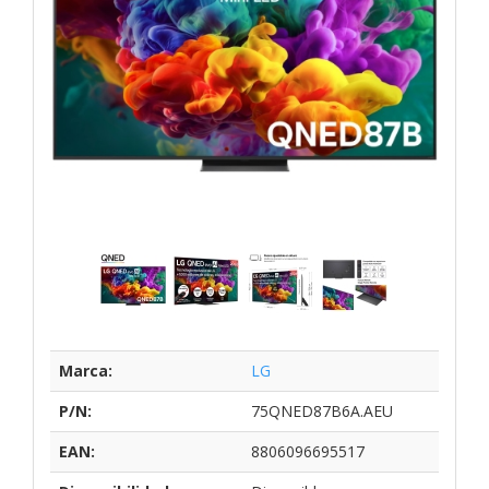
Marca:
LG
P/N:
75QNED87B6A.AEU
EAN:
8806096695517