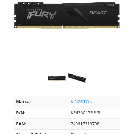
Marca:
KINGSTON
P/N:
KF436C17BB/8
EAN:
740617319798