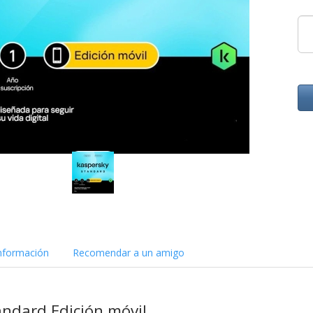
nformación
Recomendar a un amigo
ndard Edición móvil