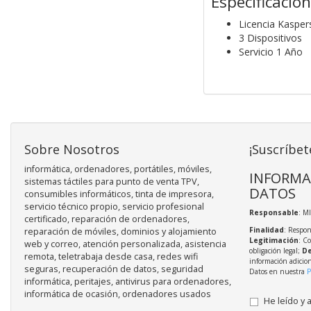
Especificacio
Licencia Kasper
3 Dispositivos
Servicio 1 Año
Sobre Nosotros
¡Suscríbet
informática, ordenadores, portátiles, móviles,
INFORMA
sistemas táctiles para punto de venta TPV,
DATOS
consumibles informáticos, tinta de impresora,
servicio técnico propio, servicio profesional
Responsable
: M
certificado, reparación de ordenadores,
Finalidad
: Respon
reparación de móviles, dominios y alojamiento
Legitimación
: C
web y correo, atención personalizada, asistencia
obligación legal;
De
remota, teletrabaja desde casa, redes wifi
información adicio
seguras, recuperación de datos, seguridad
Datos en nuestra
P
informática, peritajes, antivirus para ordenadores,
informática de ocasión, ordenadores usados
He leído y 