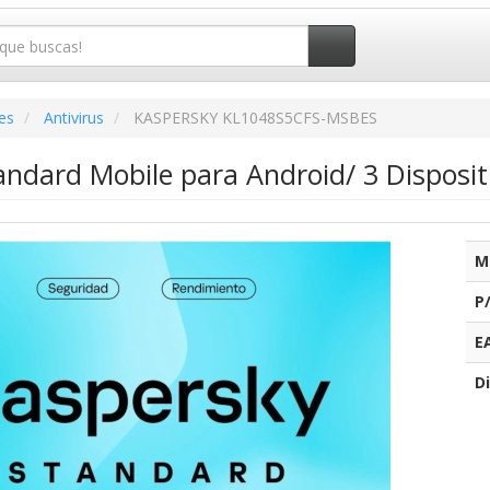
es
Antivirus
KASPERSKY KL1048S5CFS-MSBES
ndard Mobile para Android/ 3 Disposit
M
P
E
Di