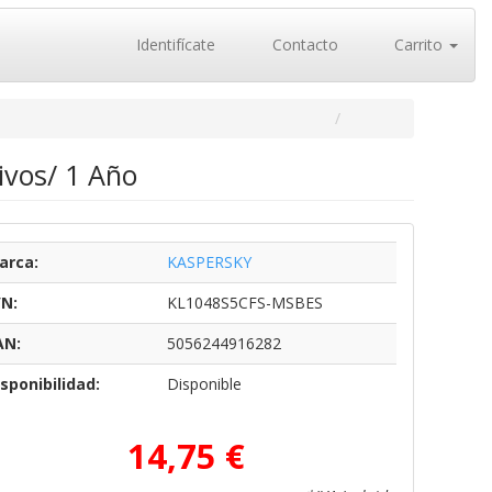
Identifícate
Contacto
Carrito
ivos/ 1 Año
arca:
KASPERSKY
/N:
KL1048S5CFS-MSBES
AN:
5056244916282
sponibilidad:
Disponible
14,75 €