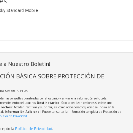
nes
sky Standard Mobile
e a Nuestro Boletín!
CIÓN BÁSICA SOBRE PROTECCIÓN DE
IRA AMOROS, ELIAS
der las consultas planteadas por el usuario y enviarle la información solicitada;
onsentimiento del usuario;
Destinatarios
: Solo se realizan cesiones si existe una
rechos
: Acceder, rectificar y suprimir, así como otros derechos, como se indica en la
nal;
Información Adicional
: Puede consultar la información completa de Protección de
olítica de Privacidad
.
acepto la
Política de Privacidad
.