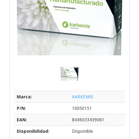
Marca:
KARKEMIS
P/N:
10050151
EAN:
8436033439081
Disponibilidad:
Disponible