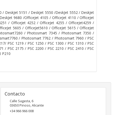
0 / DeskJet 5151 / DeskJet 5550 /DeskJet 5552 / DeskJet
eskJet 9680 /OfficeJet 4105 / OfficeJet 4110 / OfficeJet
4251 / OfficeJet 4252 / OfficeJet 4255 / OfficeJet4259 /
fficeJet 5605 / OfficeJet5610 / OfficeJet 5615 / OfficeJet
Photosmart7260 / Photosmart 7345 / Photosmart 7350 /
smart7760 / Photosmart 7762 / Photosmart 7960 / PSC
217/ PSC 1219 / PSC 1250 / PSC 1300 / PSC 1310 / PSC
71 / PSC 2175 / PSC 2200 / PSC 2210 / PSC 2410 / PSC
et P210
Contacto
Calle Sagasta, 6
03650
Pinoso
,
Alicante
+34 966 966 008