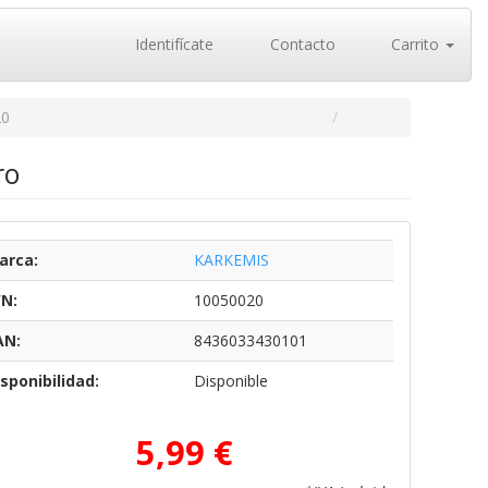
Identifícate
Contacto
Carrito
20
ro
arca:
KARKEMIS
/N:
10050020
AN:
8436033430101
sponibilidad:
Disponible
5,99 €