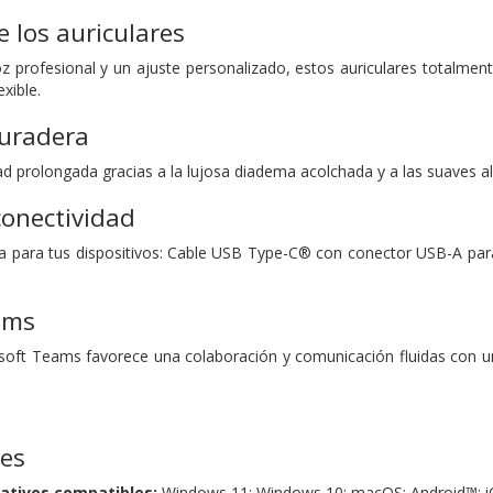
e los auriculares
z profesional y un ajuste personalizado, estos auriculares totalmen
xible.
uradera
 prolongada gracias a la lujosa diadema acolchada y a las suaves alm
conectividad
a para tus dispositivos: Cable USB Type-C® con conector USB-A par
ams
osoft Teams favorece una colaboración y comunicación fluidas con 
nes
ativos compatibles:
Windows 11; Windows 10; macOS; Android™; 