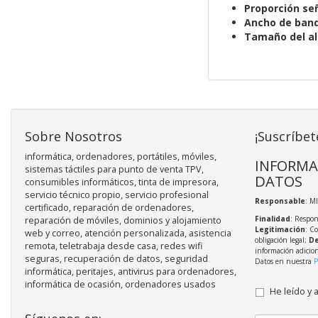
Proporción señ
Ancho de band
Tamaño del al
Sobre Nosotros
¡Suscríbet
informática, ordenadores, portátiles, móviles,
INFORMA
sistemas táctiles para punto de venta TPV,
DATOS
consumibles informáticos, tinta de impresora,
servicio técnico propio, servicio profesional
Responsable
: M
certificado, reparación de ordenadores,
Finalidad
: Respon
reparación de móviles, dominios y alojamiento
Legitimación
: C
web y correo, atención personalizada, asistencia
obligación legal;
De
remota, teletrabaja desde casa, redes wifi
información adicio
seguras, recuperación de datos, seguridad
Datos en nuestra
P
informática, peritajes, antivirus para ordenadores,
informática de ocasión, ordenadores usados
He leído y 