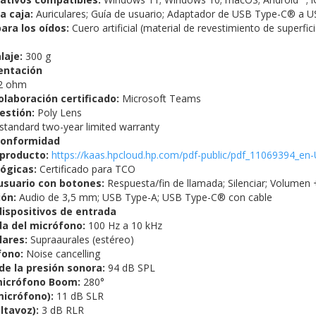
a caja:
Auriculares; Guía de usuario; Adaptador de USB Type-C® a 
ara los oídos:
Cuero artificial (material de revestimiento de superfici
laje:
300 g
mentación
2 ohm
laboración certificado:
Microsoft Teams
estión:
Poly Lens
standard two-year limited warranty
 conformidad
 producto:
https://kaas.hpcloud.hp.com/pdf-public/pdf_11069394_en-
ógicas:
Certificado para TCO
usuario con botones:
Respuesta/fin de llamada; Silenciar; Volumen
ión:
Audio de 3,5 mm; USB Type-A; USB Type-C® con cable
dispositivos de entrada
a del micrófono:
100 Hz a 10 kHz
lares:
Supraaurales (estéreo)
fono:
Noise cancelling
de la presión sonora:
94 dB SPL
micrófono Boom:
280°
micrófono):
11 dB SLR
ltavoz):
3 dB RLR