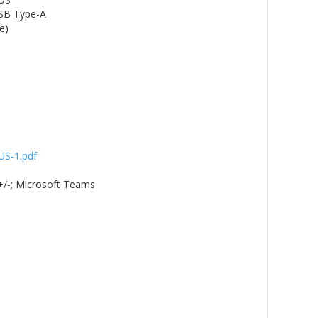
USB Type-A
e)
US-1.pdf
 +/-; Microsoft Teams