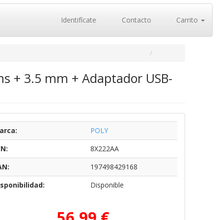
Identifícate
Contacto
Carrito
ams + 3.5 mm + Adaptador USB-
arca:
POLY
/N:
8X222AA
AN:
197498429168
sponibilidad:
Disponible
56,99 €