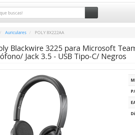
Auriculares
POLY 8X222AA
Poly Blackwire 3225 para Microsoft Te
ófono/ Jack 3.5 - USB Tipo-C/ Negros
M
P
E
Di