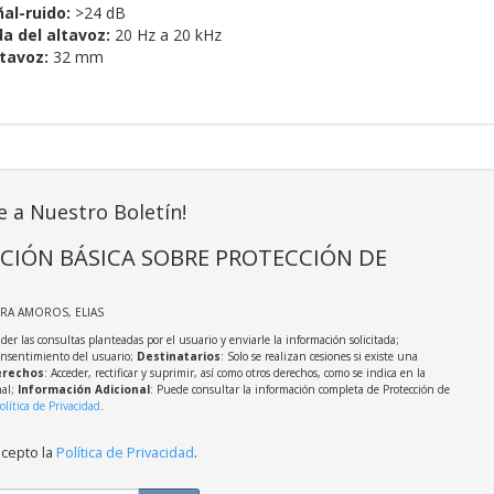
al-ruido:
>24 dB
a del altavoz:
20 Hz a 20 kHz
tavoz:
32 mm
e a Nuestro Boletín!
CIÓN BÁSICA SOBRE PROTECCIÓN DE
IRA AMOROS, ELIAS
der las consultas planteadas por el usuario y enviarle la información solicitada;
onsentimiento del usuario;
Destinatarios
: Solo se realizan cesiones si existe una
rechos
: Acceder, rectificar y suprimir, así como otros derechos, como se indica en la
nal;
Información Adicional
: Puede consultar la información completa de Protección de
olítica de Privacidad
.
acepto la
Política de Privacidad
.