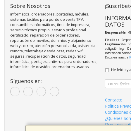
Sobre Nosotros
¡Suscríbet
informática, ordenadores, portátiles, móviles,
INFORMA
sistemas táctiles para punto de venta TPV,
DATOS
consumibles informáticos, tinta de impresora,
servicio técnico propio, servicio profesional
Responsable
: M
certificado, reparación de ordenadores,
Finalidad
: Respon
reparación de móviles, dominios y alojamiento
Legitimación
: C
web y correo, atención personalizada, asistencia
obligación legal;
De
remota, teletrabaja desde casa, redes wifi
información adicio
seguras, recuperación de datos, seguridad
Datos en nuestra
P
informática, peritajes, antivirus para ordenadores,
informática de ocasión, ordenadores usados
He leído y 
Síguenos en:
Contacto
Política Priva
Condiciones 
¿Quienes So
Dominios y A