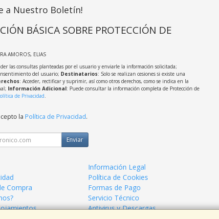
e a Nuestro Boletín!
CIÓN BÁSICA SOBRE PROTECCIÓN DE
IRA AMOROS, ELIAS
der las consultas planteadas por el usuario y enviarle la información solicitada;
onsentimiento del usuario;
Destinatarios
: Solo se realizan cesiones si existe una
rechos
: Acceder, rectificar y suprimir, así como otros derechos, como se indica en la
nal;
Información Adicional
: Puede consultar la información completa de Protección de
olítica de Privacidad
.
acepto la
Política de Privacidad
.
Enviar
Información Legal
cidad
Política de Cookies
de Compra
Formas de Pago
mos?
Servicio Técnico
lojamientos
Antivirus y Descargas