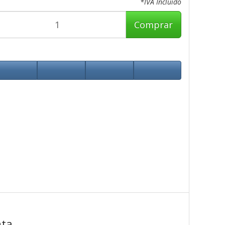
*IVA Incluido
Comprar
nta