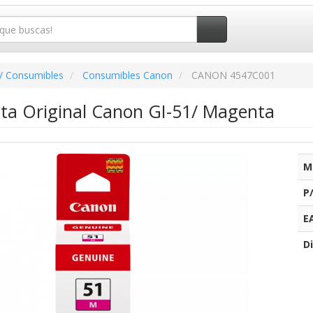
/ Consumibles
Consumibles Canon
CANON 4547C001
nta Original Canon GI-51/ Magenta
M
P
E
Di