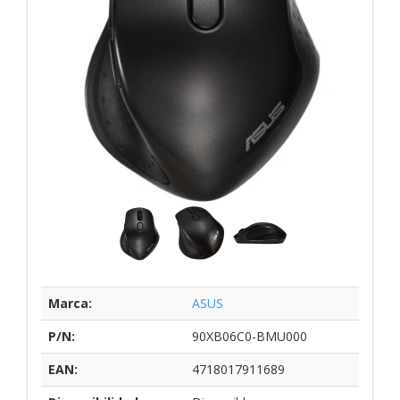
Marca:
ASUS
P/N:
90XB06C0-BMU000
EAN:
4718017911689