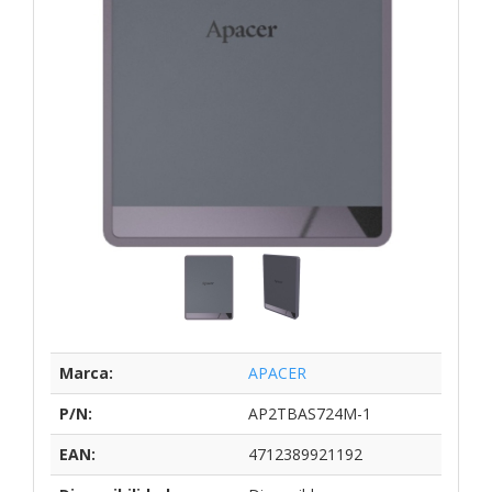
Marca:
APACER
P/N:
AP2TBAS724M-1
EAN:
4712389921192